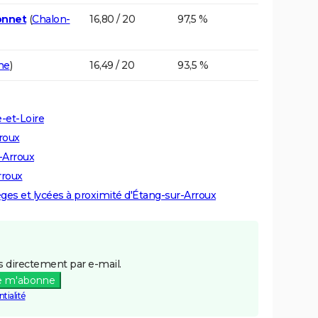
onnet
(
Chalon-
16,80 / 20
97,5 %
ne
)
16,49 / 20
93,5 %
-et-Loire
rroux
-Arroux
rroux
lèges et lycées à proximité d'Étang-sur-Arroux
 directement par e-mail.
e m'abonne
tialité