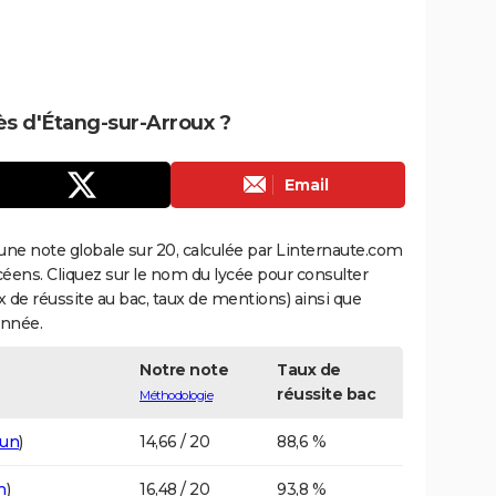
rès d'Étang-sur-Arroux ?
Email
une note globale sur 20, calculée par Linternaute.com
ycéens. Cliquez sur le nom du lycée pour consulter
aux de réussite au bac, taux de mentions) ainsi que
année.
Notre note
Taux de
réussite bac
Méthodologie
tun
)
14,66 / 20
88,6 %
n
)
16,48 / 20
93,8 %