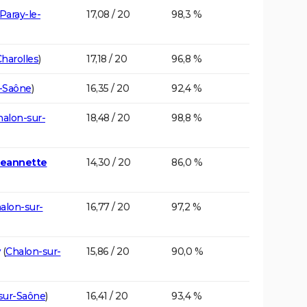
Paray-le-
17,08 / 20
98,3 %
harolles
)
17,18 / 20
96,8 %
-Saône
)
16,35 / 20
92,4 %
halon-sur-
18,48 / 20
98,8 %
Jeannette
14,30 / 20
86,0 %
alon-sur-
16,77 / 20
97,2 %
(
Chalon-sur-
15,86 / 20
90,0 %
sur-Saône
)
16,41 / 20
93,4 %