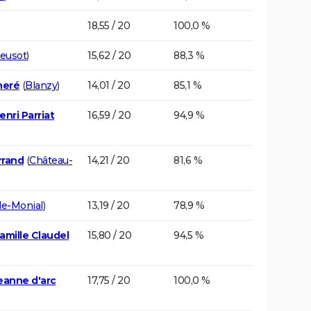
18,55 / 20
100,0 %
reusot
)
15,62 / 20
88,3 %
neré
(
Blanzy
)
14,01 / 20
85,1 %
nri Parriat
16,59 / 20
94,9 %
rrand
(
Château-
14,21 / 20
81,6 %
le-Monial
)
13,19 / 20
78,9 %
amille Claudel
15,80 / 20
94,5 %
eanne d'arc
17,75 / 20
100,0 %