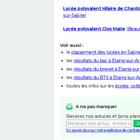
Lycée polyvalent Hilaire de Chard
sur-Saône
)
Lycée polyvalent Clos Maire
(
Beau
Voir aussi :
le
classement des lycées en Saône
les
résultats du bac à Étang-sur-A
les
résultats du brevet à Étang-sur
les
résultats du BTS à Étang-sur-A
toutes les infos sur les
écoles, col
A ne pas manquer
Recevez nos astuces et bons plans
J
En savoir plus sur notre politique de confiden