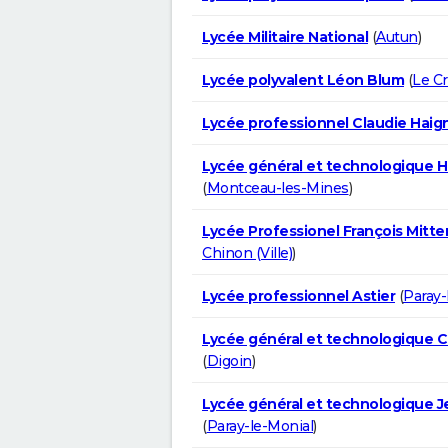
Lycée Militaire National
(
Autun
)
Lycée polyvalent Léon Blum
(
Le C
Lycée professionnel Claudie Haig
Lycée général et technologique He
(
Montceau-les-Mines
)
Lycée Professionel François Mitte
Chinon (Ville)
)
Lycée professionnel Astier
(
Paray-
Lycée général et technologique C
(
Digoin
)
Lycée général et technologique J
(
Paray-le-Monial
)