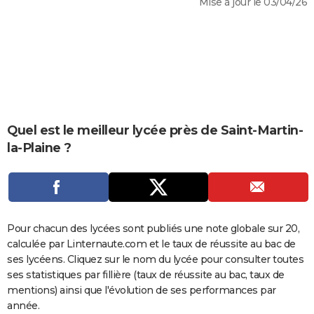
Mise à jour le 03/04/26
City break
Voyage de noces
Climat
Destinations
Voyage nature
Forum
+
PHOTO
GUIDES D'ACHAT
BONS PLANS
CARTE DE VOEUX
Carte Bonne année
Carte Pâques
Carte de Noël
Carte Saint-Valentin
Carte d'anniversaire
Quel est le meilleur lycée près de Saint-Martin-
DICTIONNAIRE
la-Plaine ?
Biographies
Expressions
Dictionnaire
Citations
Proverbes
PROGRAMME TV
COPAINS D'AVANT
Se connecter
Collèges
Universités
Service militaire
S'inscrire
Lycées
Primaires
Entreprises
Avis de recherche
AVIS DE DÉCÈS
Pour chacun des lycées sont publiés une note globale sur 20,
calculée par Linternaute.com et le taux de réussite au bac de
FORUM
ses lycéens. Cliquez sur le nom du lycée pour consulter toutes
Lifestyle
Sport
Television
Cinema
Bricolage
Culture
Auto
Voyage
ses statistiques par fillière (taux de réussite au bac, taux de
mentions) ainsi que l'évolution de ses performances par
année.