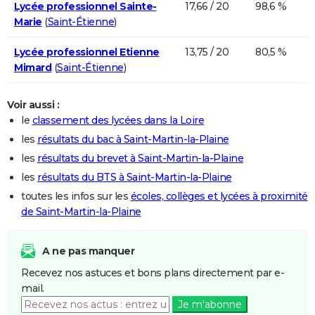
Lycée professionnel Sainte-
17,66 / 20
98,6 %
Marie
(
Saint-Étienne
)
Lycée professionnel Etienne
13,75 / 20
80,5 %
Mimard
(
Saint-Étienne
)
Voir aussi :
le
classement des lycées dans la Loire
les
résultats du bac à Saint-Martin-la-Plaine
les
résultats du brevet à Saint-Martin-la-Plaine
les
résultats du BTS à Saint-Martin-la-Plaine
toutes les infos sur les
écoles, collèges et lycées à proximité
de Saint-Martin-la-Plaine
A ne pas manquer
Recevez nos astuces et bons plans directement par e-
mail.
Je m'abonne