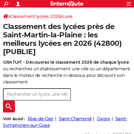
ACTUALITÉS
Connexion
S'inscrire
Classement lycées 2026
Loire
Rechercher
Société
Education
Villes
Politique
Faits Divers
Monde
+
SPORT
Classement des lycées près de
Football
Cyclisme
Forum
Coupe du monde 2026
Tennis
Rugby
CULTURE
Saint-Martin-la-Plaine : les
meilleurs lycées en 2026 (42800)
TNT
Cinéma
Musique
Programme TV
Streaming
Sorties cinéma
+
FINANCE
[PUBLIE]
Impôts
Immobilier
Banque
Crédit
Retraite
Epargne
Risques naturels par ville
Assurance
AUTO
GRATUIT - Découvrez le classement 2026 de chaque lycée
Réserver un essai
Berlines
Forum auto
Essais
Citadines
SUV
+
HIGH-TECH
ou recherchez un établissement, une ville ou un département
dans le moteur de recherche ci-dessous pour découvrir son
Meilleur smartphone
Ordinateurs
Guide high-tech
Mobiles
Internet
Jeux vidéo
+
BRICOLAGE
classement.
Aménagement intérieur
Cuisine
Jardinage
+
Forum
Extérieur
Salle de bains
Rangement
WEEK-END
Escapades
Expositions
Week-end nature
Guides de France
Patrimoine
Musées
+
LIFESTYLE
Bien-être
Mode
+
Art de vivre
Loisirs
Modes de vie
SANTE
Voir aussi :
Rive-de-Gier
Saint-Chamond
Givors
Saint-
Symphorien-sur-Coise
Guide de la santé
Médicaments
+
Alimentation
Maladies
Sommeil
VOYAGE