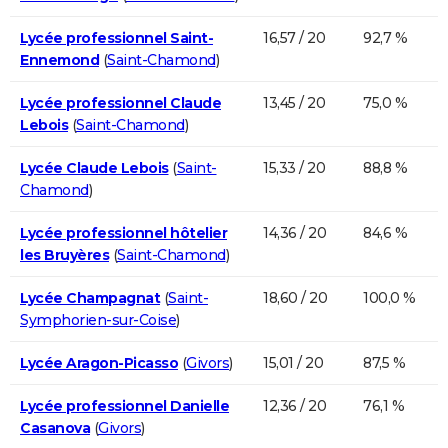
Lycée professionnel Saint-
16,57 / 20
92,7 %
Ennemond
(
Saint-Chamond
)
Lycée professionnel Claude
13,45 / 20
75,0 %
Lebois
(
Saint-Chamond
)
Lycée Claude Lebois
(
Saint-
15,33 / 20
88,8 %
Chamond
)
Lycée professionnel hôtelier
14,36 / 20
84,6 %
les Bruyères
(
Saint-Chamond
)
Lycée Champagnat
(
Saint-
18,60 / 20
100,0 %
Symphorien-sur-Coise
)
Lycée Aragon-Picasso
(
Givors
)
15,01 / 20
87,5 %
Lycée professionnel Danielle
12,36 / 20
76,1 %
Casanova
(
Givors
)