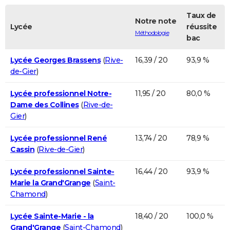
Taux de
Notre note
Lycée
réussite
Méthodologie
bac
Lycée Georges Brassens
(
Rive-
16,39 / 20
93,9 %
de-Gier
)
Lycée professionnel Notre-
11,95 / 20
80,0 %
Dame des Collines
(
Rive-de-
Gier
)
Lycée professionnel René
13,74 / 20
78,9 %
Cassin
(
Rive-de-Gier
)
Lycée professionnel Sainte-
16,44 / 20
93,9 %
Marie la Grand'Grange
(
Saint-
Chamond
)
Lycée Sainte-Marie - la
18,40 / 20
100,0 %
Grand'Grange
(
Saint-Chamond
)