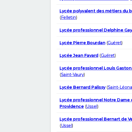
Lycée polyvalent des métiers du 
(
Felletin
)
Lycée professionnel Delphine Gay
Lycée Pierre Bourdan
(
Guéret
)
Lycée Jean Favard
(
Guéret
)
Lycée professionnel Louis Gaston 
(
Saint-Vaury
)
Lycée Bernard Palissy
(
Saint-Léona
Lycée professionnel Notre Dame d
Providence
(
Ussel
)
Lycée professionnel Bernart de 
(
Ussel
)