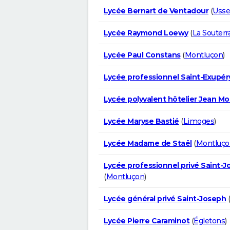
Lycée Bernart de Ventadour
(
Usse
Lycée Raymond Loewy
(
La Souterr
Lycée Paul Constans
(
Montluçon
)
Lycée professionnel Saint-Exupér
Lycée polyvalent hôtelier Jean M
Lycée Maryse Bastié
(
Limoges
)
Lycée Madame de Staël
(
Montluço
Lycée professionnel privé Saint-
(
Montluçon
)
Lycée général privé Saint-Joseph
(
Lycée Pierre Caraminot
(
Égletons
)