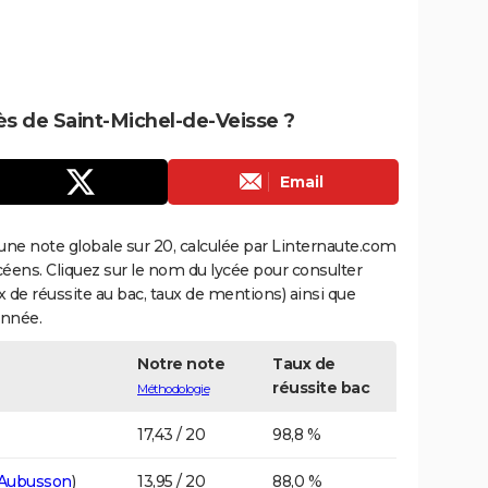
rès de Saint-Michel-de-Veisse ?
Email
une note globale sur 20, calculée par Linternaute.com
ycéens. Cliquez sur le nom du lycée pour consulter
aux de réussite au bac, taux de mentions) ainsi que
année.
Notre note
Taux de
réussite bac
Méthodologie
17,43 / 20
98,8 %
Aubusson
)
13,95 / 20
88,0 %