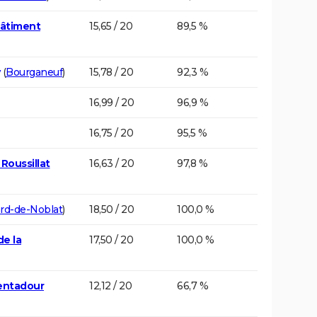
bâtiment
15,65 / 20
89,5 %
(
Bourganeuf
)
15,78 / 20
92,3 %
16,99 / 20
96,9 %
16,75 / 20
95,5 %
Roussillat
16,63 / 20
97,8 %
rd-de-Noblat
)
18,50 / 20
100,0 %
e la
17,50 / 20
100,0 %
Ventadour
12,12 / 20
66,7 %