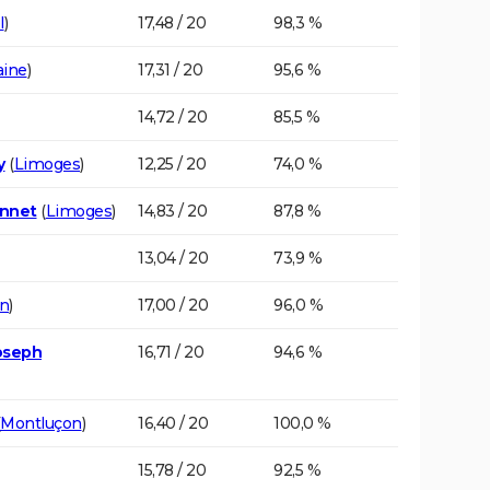
l
)
17,48 / 20
98,3 %
aine
)
17,31 / 20
95,6 %
14,72 / 20
85,5 %
y
(
Limoges
)
12,25 / 20
74,0 %
onnet
(
Limoges
)
14,83 / 20
87,8 %
13,04 / 20
73,9 %
n
)
17,00 / 20
96,0 %
Joseph
16,71 / 20
94,6 %
Montluçon
)
16,40 / 20
100,0 %
15,78 / 20
92,5 %