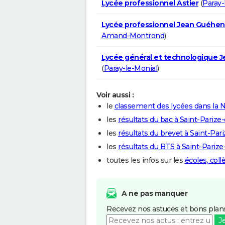
Lycée professionnel Astier
(
Paray-
Lycée professionnel Jean Guéhe
Amand-Montrond
)
Lycée général et technologique J
(
Paray-le-Monial
)
Voir aussi :
le
classement des lycées dans la N
les
résultats du bac à Saint-Parize
les
résultats du brevet à Saint-Par
les
résultats du BTS à Saint-Parize
toutes les infos sur les
écoles, coll
A ne pas manquer
Recevez nos astuces et bons plans
J