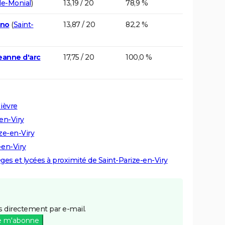
le-Monial
)
13,19 / 20
78,9 %
nno
(
Saint-
13,87 / 20
82,2 %
eanne d'arc
17,75 / 20
100,0 %
ièvre
-en-Viry
ize-en-Viry
-en-Viry
èges et lycées à proximité de Saint-Parize-en-Viry
 directement par e-mail.
e m'abonne