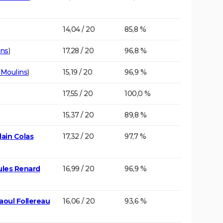
14,04 / 20
85,8 %
ins
)
17,28 / 20
96,8 %
(
Moulins
)
15,19 / 20
96,9 %
17,55 / 20
100,0 %
15,37 / 20
89,8 %
ain Colas
17,32 / 20
97,7 %
ules Renard
16,99 / 20
96,9 %
aoul Follereau
16,06 / 20
93,6 %