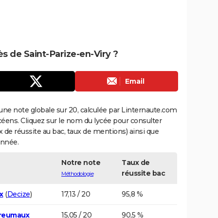
ès de Saint-Parize-en-Viry ?
Email
une note globale sur 20, calculée par Linternaute.com
ycéens. Cliquez sur le nom du lycée pour consulter
aux de réussite au bac, taux de mentions) ainsi que
année.
Notre note
Taux de
réussite bac
Méthodologie
x
(
Decize
)
17,13 / 20
95,8 %
sreumaux
15,05 / 20
90,5 %