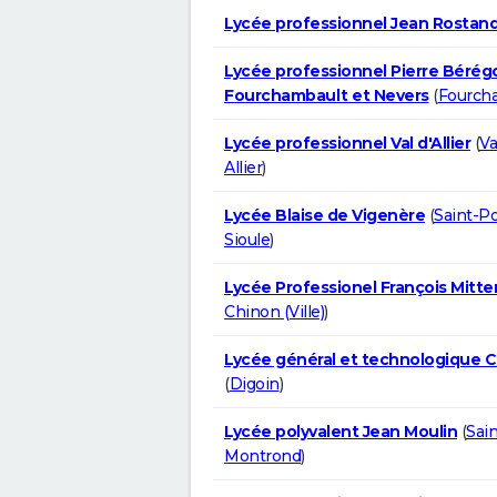
Lycée professionnel Jean Rostan
Lycée professionnel Pierre Bérégo
Fourchambault et Nevers
(
Fourch
Lycée professionnel Val d'Allier
(
Va
Allier
)
Lycée Blaise de Vigenère
(
Saint-Po
Sioule
)
Lycée Professionel François Mitte
Chinon (Ville)
)
Lycée général et technologique C
(
Digoin
)
Lycée polyvalent Jean Moulin
(
Sai
Montrond
)