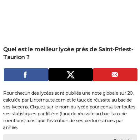
City break
Voyage de noces
Climat
Destinations
Voyage nature
Forum
+
PHOTO
GUIDES D'ACHAT
BONS PLANS
CARTE DE VOEUX
Quel est le meilleur lycée près de Saint-Priest-
Taurion ?
Carte Bonne année
Carte Pâques
Carte de Noël
Carte Saint-Valentin
Carte d'anniversaire
DICTIONNAIRE
Biographies
Expressions
Dictionnaire
Citations
Proverbes
PROGRAMME TV
COPAINS D'AVANT
Pour chacun des lycées sont publiés une note globale sur 20,
Se connecter
Collèges
Universités
Service militaire
S'inscrire
Lycées
Primaires
Entreprises
Avis de recherche
AVIS DE DÉCÈS
calculée par Linternaute.com et le taux de réussite au bac de
ses lycéens. Cliquez sur le nom du lycée pour consulter toutes
FORUM
ses statistiques par fillière (taux de réussite au bac, taux de
Lifestyle
Sport
Television
Cinema
Bricolage
Culture
Auto
Voyage
mentions) ainsi que l'évolution de ses performances par
année.