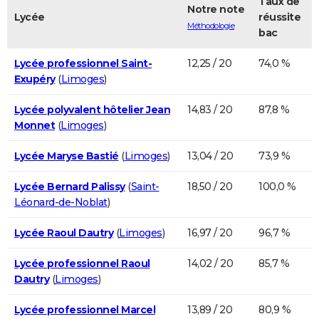
Taux de
Notre note
Lycée
réussite
Méthodologie
bac
Lycée professionnel Saint-
12,25 / 20
74,0 %
Exupéry
(
Limoges
)
Lycée polyvalent hôtelier Jean
14,83 / 20
87,8 %
Monnet
(
Limoges
)
Lycée Maryse Bastié
(
Limoges
)
13,04 / 20
73,9 %
Lycée Bernard Palissy
(
Saint-
18,50 / 20
100,0 %
Léonard-de-Noblat
)
Lycée Raoul Dautry
(
Limoges
)
16,97 / 20
96,7 %
Lycée professionnel Raoul
14,02 / 20
85,7 %
Dautry
(
Limoges
)
Lycée professionnel Marcel
13,89 / 20
80,9 %