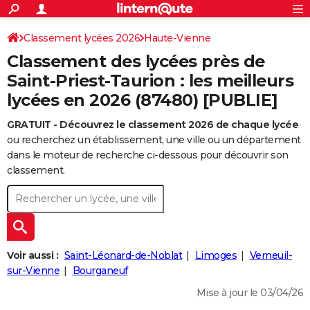
ACTUALITÉS
Connexion
S'inscrire
Classement lycées 2026
Haute-Vienne
Rechercher
Société
Education
Villes
Politique
Faits Divers
Monde
+
SPORT
Classement des lycées près de
Football
Cyclisme
Forum
Coupe du monde 2026
Tennis
Rugby
CULTURE
Saint-Priest-Taurion : les meilleurs
lycées en 2026 (87480) [PUBLIE]
TNT
Cinéma
Musique
Programme TV
Streaming
Sorties cinéma
+
FINANCE
GRATUIT - Découvrez le classement 2026 de chaque lycée
Impôts
Immobilier
Banque
Crédit
Retraite
Epargne
Risques naturels par ville
Assurance
AUTO
ou recherchez un établissement, une ville ou un département
Réserver un essai
Berlines
Forum auto
Essais
Citadines
SUV
+
dans le moteur de recherche ci-dessous pour découvrir son
HIGH-TECH
classement.
Meilleur smartphone
Ordinateurs
Guide high-tech
Mobiles
Internet
Jeux vidéo
+
BRICOLAGE
Aménagement intérieur
Cuisine
Jardinage
+
Forum
Extérieur
Salle de bains
Rangement
WEEK-END
Escapades
Expositions
Week-end nature
Guides de France
Patrimoine
Musées
+
LIFESTYLE
Voir aussi :
Saint-Léonard-de-Noblat
Limoges
Verneuil-
Bien-être
Mode
+
Art de vivre
Loisirs
Modes de vie
sur-Vienne
Bourganeuf
SANTE
Mise à jour le 03/04/26
Guide de la santé
Médicaments
+
Alimentation
Maladies
Sommeil
VOYAGE