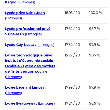
Pagnol
(
Limoges
)
Lycée privé Saint-Jean
18,95 / 20
100,0 %
(
Limoges
)
Lycée professionnel privé
17,62 / 20
96,7 %
Saint-Jean
(
Limoges
)
Lycée Gay-Lussac
(
Limoges
)
17,39 / 20
97,9 %
Lycée technologique privé
15,77 / 20
90,7 %
Institut d'économie sociale
familiale - Lycée des métiers
de l'intervention sociale
(
Limoges
)
Lycée Léonard Limosin
17,99 / 20
97,9 %
(
Limoges
)
Lycée Beaupeyrat
(
Limoges
)
17,24 / 20
96,9 %