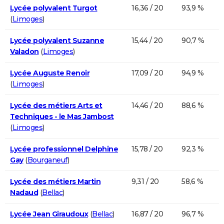
Lycée polyvalent Turgot
16,36 / 20
93,9 %
(
Limoges
)
Lycée polyvalent Suzanne
15,44 / 20
90,7 %
Valadon
(
Limoges
)
Lycée Auguste Renoir
17,09 / 20
94,9 %
(
Limoges
)
Lycée des métiers Arts et
14,46 / 20
88,6 %
Techniques - le Mas Jambost
(
Limoges
)
Lycée professionnel Delphine
15,78 / 20
92,3 %
Gay
(
Bourganeuf
)
Lycée des métiers Martin
9,31 / 20
58,6 %
Nadaud
(
Bellac
)
Lycée Jean Giraudoux
(
Bellac
)
16,87 / 20
96,7 %