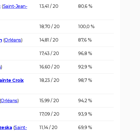
c
(
Saint-Jean-
13,41 / 20
80,6 %
18,70 / 20
100,0 %
n
(
Orléans
)
14,81 / 20
87,6 %
17,43 / 20
96,8 %
s
)
16,60 / 20
92,9 %
ainte Croix
18,23 / 20
98,7 %
(
Orléans
)
15,99 / 20
94,2 %
17,09 / 20
93,9 %
rzeska
(
Saint-
11,14 / 20
69,9 %