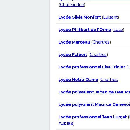
(
Châteaudun
)
Lycée Silvia Monfort
(
Luisant
)
Lycée Philibert de l'Orme
(
Lucé
)
Lycée Marceau
(
Chartres
)
Lycée Fulbert
(
Chartres
)
Lycée professionnel Elsa Triolet
(
L
Lycée Notre-Dame
(
Chartres
)
Lycée polyvalent Jehan de Beauc
Lycée polyvalent Maurice Genevoi
Lycée professionnel Jean Lurçat
(
Aubrais
)