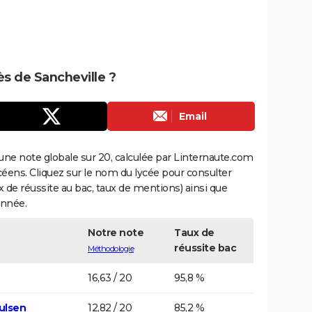
ès de Sancheville ?
Email
une note globale sur 20, calculée par Linternaute.com
ycéens. Cliquez sur le nom du lycée pour consulter
aux de réussite au bac, taux de mentions) ainsi que
année.
Notre note
Taux de
réussite bac
Méthodologie
16,63 / 20
95,8 %
ulsen
12,82 / 20
85,2 %