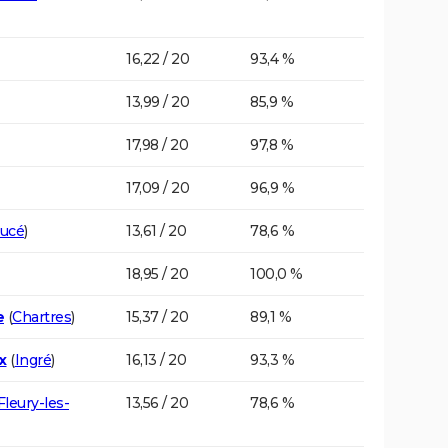
16,22 / 20
93,4 %
13,99 / 20
85,9 %
17,98 / 20
97,8 %
17,09 / 20
96,9 %
ucé
)
13,61 / 20
78,6 %
18,95 / 20
100,0 %
e
(
Chartres
)
15,37 / 20
89,1 %
x
(
Ingré
)
16,13 / 20
93,3 %
Fleury-les-
13,56 / 20
78,6 %