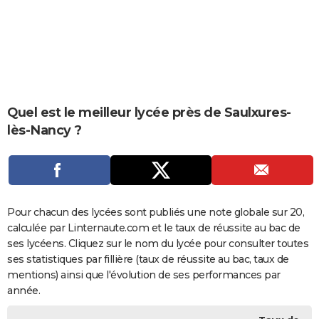
City break
Voyage de noces
Climat
Destinations
Voyage nature
Forum
+
PHOTO
GUIDES D'ACHAT
BONS PLANS
CARTE DE VOEUX
Quel est le meilleur lycée près de Saulxures-
lès-Nancy ?
Carte Bonne année
Carte Pâques
Carte de Noël
Carte Saint-Valentin
Carte d'anniversaire
DICTIONNAIRE
Biographies
Expressions
Dictionnaire
Citations
Proverbes
PROGRAMME TV
COPAINS D'AVANT
Pour chacun des lycées sont publiés une note globale sur 20,
Se connecter
Collèges
Universités
Service militaire
S'inscrire
Lycées
Primaires
Entreprises
Avis de recherche
AVIS DE DÉCÈS
calculée par Linternaute.com et le taux de réussite au bac de
ses lycéens. Cliquez sur le nom du lycée pour consulter toutes
FORUM
ses statistiques par fillière (taux de réussite au bac, taux de
Lifestyle
Sport
Television
Cinema
Bricolage
Culture
Auto
Voyage
mentions) ainsi que l'évolution de ses performances par
année.