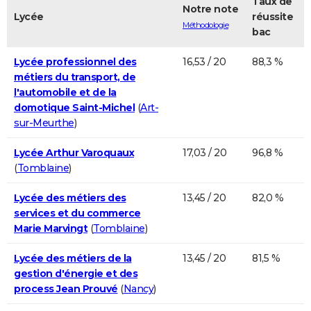
Taux de
Notre note
Lycée
réussite
Méthodologie
bac
Lycée professionnel des
16,53 / 20
88,3 %
métiers du transport, de
l'automobile et de la
domotique Saint-Michel
(
Art-
sur-Meurthe
)
Lycée Arthur Varoquaux
17,03 / 20
96,8 %
(
Tomblaine
)
Lycée des métiers des
13,45 / 20
82,0 %
services et du commerce
Marie Marvingt
(
Tomblaine
)
Lycée des métiers de la
13,45 / 20
81,5 %
gestion d'énergie et des
process Jean Prouvé
(
Nancy
)