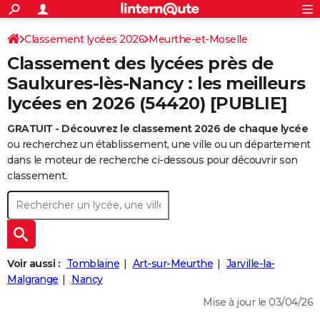
ACTUALITÉS
Connexion
S'inscrire
Classement lycées 2026
Meurthe-et-Moselle
Rechercher
Société
Education
Villes
Politique
Faits Divers
Monde
+
SPORT
Classement des lycées près de
Football
Cyclisme
Forum
Coupe du monde 2026
Tennis
Rugby
CULTURE
Saulxures-lès-Nancy : les meilleurs
lycées en 2026 (54420) [PUBLIE]
TNT
Cinéma
Musique
Programme TV
Streaming
Sorties cinéma
+
FINANCE
GRATUIT - Découvrez le classement 2026 de chaque lycée
Impôts
Immobilier
Banque
Crédit
Retraite
Epargne
Risques naturels par ville
Assurance
AUTO
ou recherchez un établissement, une ville ou un département
Réserver un essai
Berlines
Forum auto
Essais
Citadines
SUV
+
dans le moteur de recherche ci-dessous pour découvrir son
HIGH-TECH
classement.
Meilleur smartphone
Ordinateurs
Guide high-tech
Mobiles
Internet
Jeux vidéo
+
BRICOLAGE
Aménagement intérieur
Cuisine
Jardinage
+
Forum
Extérieur
Salle de bains
Rangement
WEEK-END
Escapades
Expositions
Week-end nature
Guides de France
Patrimoine
Musées
+
LIFESTYLE
Voir aussi :
Tomblaine
Art-sur-Meurthe
Jarville-la-
Bien-être
Mode
+
Art de vivre
Loisirs
Modes de vie
Malgrange
Nancy
SANTE
Mise à jour le 03/04/26
Guide de la santé
Médicaments
+
Alimentation
Maladies
Sommeil
VOYAGE