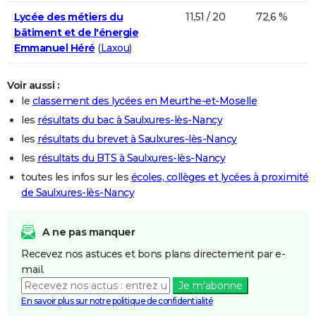
Lycée des métiers du
11,51 / 20
72,6 %
bâtiment et de l'énergie
Emmanuel Héré
(
Laxou
)
Voir aussi :
le
classement des lycées en Meurthe-et-Moselle
les
résultats du bac à Saulxures-lès-Nancy
les
résultats du brevet à Saulxures-lès-Nancy
les
résultats du BTS à Saulxures-lès-Nancy
toutes les infos sur les
écoles, collèges et lycées à proximité
de Saulxures-lès-Nancy
A ne pas manquer
Recevez nos astuces et bons plans directement par e-
mail.
Je m'abonne
En savoir plus sur notre politique de confidentialité