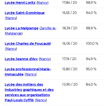
Lycée Henri Loritz
(
Nancy
)
17,84 / 20
98,9 %
Lycée Saint-Dominique
16,55 / 20
94,0 %
(
Nancy
)
Lycée La Malgrange
(
Jarville-la-
18,39 / 20
98,9 %
Malgrange
)
Lycée Charles de Foucauld
16,05 / 20
100,0 %
(
Nancy
)
Lycée Jeanne d'Arc
(
Nancy
)
17,19 / 20
94,9 %
Lycée professionnel Marie-
15,80 / 20
95,0 %
Immaculée
(
Nancy
)
Lycée des métiers des
13,90 / 20
84,0 %
industries graphiques et des
services aux organisations
Paul-Louis Cyfflé
(
Nancy
)