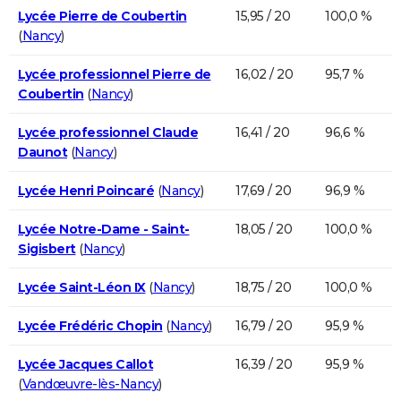
Lycée Pierre de Coubertin
15,95 / 20
100,0 %
(
Nancy
)
Lycée professionnel Pierre de
16,02 / 20
95,7 %
Coubertin
(
Nancy
)
Lycée professionnel Claude
16,41 / 20
96,6 %
Daunot
(
Nancy
)
Lycée Henri Poincaré
(
Nancy
)
17,69 / 20
96,9 %
Lycée Notre-Dame - Saint-
18,05 / 20
100,0 %
Sigisbert
(
Nancy
)
Lycée Saint-Léon IX
(
Nancy
)
18,75 / 20
100,0 %
Lycée Frédéric Chopin
(
Nancy
)
16,79 / 20
95,9 %
Lycée Jacques Callot
16,39 / 20
95,9 %
(
Vandœuvre-lès-Nancy
)