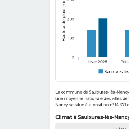
Hauteur de pluie (mm)
200
100
0
Hiver 2025
Prin
Saulxures-lè
La commune de Saulxures-lès-Nancy a
une moyenne nationale des villes de 7
Nancy se situe à la position n°14 37
Climat à Saulxures-lès-Nanc