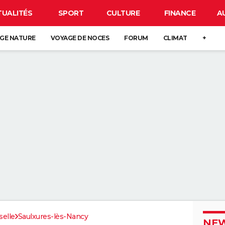
TUALITÉS
SPORT
CULTURE
FINANCE
A
GE NATURE
VOYAGE DE NOCES
FORUM
CLIMAT
+
elle
Saulxures-lès-Nancy
NEW