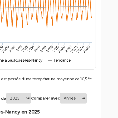
2023
2024
08
2025
2009
2010
2011
2013
2014
2015
2016
2018
2019
2020
2021
 à Saulxures-lès-Nancy
Tendance
est passée d'une température moyenne de 10,5 °c
Comparer avec
 de
ès-Nancy en 2025