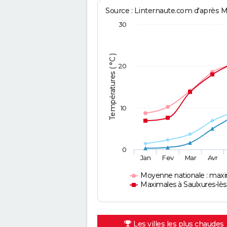
Source : Linternaute.com d'après 
30
Températures ( °C )
20
10
0
Jan
Fev
Mar
Avr
Moyenne nationale : max
Maximales à Saulxures-lè
Les villes les plus chaudes