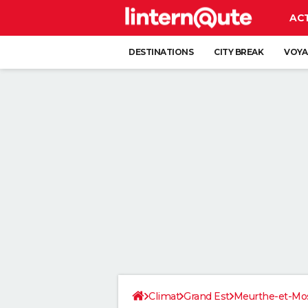
AC
DESTINATIONS
CITY BREAK
VOYA
Climat
Grand Est
Meurthe-et-Mos