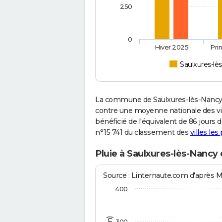
250
0
Hiver 2025
Pri
Saulxures-lè
La commune de Saulxures-lès-Nancy 
contre une moyenne nationale des vill
bénéficié de l'équivalent de 86 jours 
n°15 741 du classement des
villes les
Pluie à Saulxures-lès-Nancy
Source : Linternaute.com d'après 
400
300