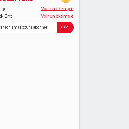
age
Voir un exemple
k-End
Voir un exemple