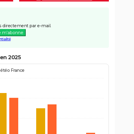
 directement par e-mail.
e m'abonne
tialité
 en 2025
Météo France