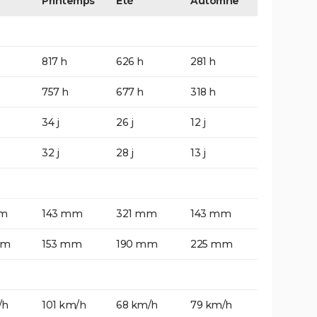
Printemps
Eté
Automne
817 h
626 h
281 h
757 h
677 h
318 h
34 j
26 j
12 j
32 j
28 j
13 j
mm
143 mm
321 mm
143 mm
mm
153 mm
190 mm
225 mm
/h
101 km/h
68 km/h
79 km/h