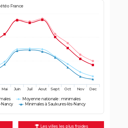
Météo France
Mai
Juin
Juil
Aout
Sept
Oct
Nov
Dec
imales
Moyenne nationale : minimales
s-Nancy
Minimales à Saulxures-lès-Nancy
Les villes les plus froides