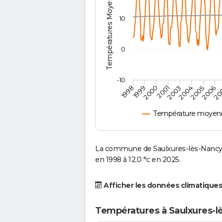
Températures Moyennes ( °C )
10
0
-10
2006
20
1998
1999
2000
2001
2003
2004
2005
Température moyenne
La commune de Saulxures-lès-Nancy 
en 1998 à 12,0 °c en 2025.
Afficher les données climatiques
Températures à Saulxures-l