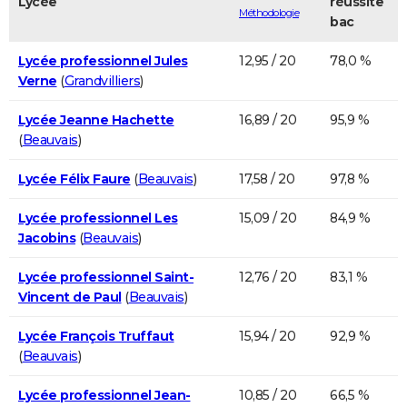
Lycée
réussite
Méthodologie
bac
Lycée professionnel Jules
12,95 / 20
78,0 %
Verne
(
Grandvilliers
)
Lycée Jeanne Hachette
16,89 / 20
95,9 %
(
Beauvais
)
Lycée Félix Faure
(
Beauvais
)
17,58 / 20
97,8 %
Lycée professionnel Les
15,09 / 20
84,9 %
Jacobins
(
Beauvais
)
Lycée professionnel Saint-
12,76 / 20
83,1 %
Vincent de Paul
(
Beauvais
)
Lycée François Truffaut
15,94 / 20
92,9 %
(
Beauvais
)
Lycée professionnel Jean-
10,85 / 20
66,5 %