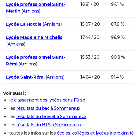
Lycée professionnel Saint-
16,81 / 20
94,1 %
Martin
(
Amiens
)
Lycée La Hotoie
(
Amiens
)
15,07 / 20
87,9 %
Lycée Madeleine Michelis
17,44 / 20
96,9 %
(
Amiens
)
Lycée professionnel Saint-
15,33 / 20
90,8 %
Rémi
(
Amiens
)
Lycée Saint-Rémi
(
Amiens
)
14,64 / 20
91,4 %
Voir aussi :
le
classement des lycées dans l'Oise
les
résultats du bac à Sommereux
les
résultats du brevet à Sommereux
les
résultats du BTS à Sommereux
toutes les infos sur les
écoles, collèges et lycées à proximité