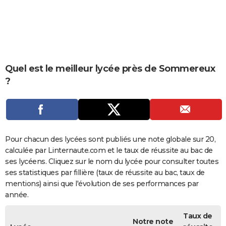
City break
Voyage de noces
Climat
Destinations
Voyage nature
Forum
+
PHOTO
GUIDES D'ACHAT
BONS PLANS
Quel est le meilleur lycée près de Sommereux
CARTE DE VOEUX
?
Carte Bonne année
Carte Pâques
Carte de Noël
Carte Saint-Valentin
Carte d'anniversaire
DICTIONNAIRE
Biographies
Expressions
Dictionnaire
Citations
Proverbes
PROGRAMME TV
COPAINS D'AVANT
Pour chacun des lycées sont publiés une note globale sur 20,
calculée par Linternaute.com et le taux de réussite au bac de
Se connecter
Collèges
Universités
Service militaire
S'inscrire
Lycées
Primaires
Entreprises
Avis de recherche
AVIS DE DÉCÈS
ses lycéens. Cliquez sur le nom du lycée pour consulter toutes
ses statistiques par fillière (taux de réussite au bac, taux de
FORUM
mentions) ainsi que l'évolution de ses performances par
Lifestyle
Sport
Television
Cinema
Bricolage
Culture
Auto
Voyage
année.
Taux de
Notre note