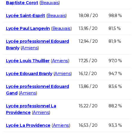
Baptiste Corot
(
Beauvais
)
Lycée Saint-Esprit
(
Beauvais
)
18,08 / 20
98,8 %
Lycée Paul Langevin
(
Beauvais
)
13,95 / 20
81,5 %
Lycée professionnel Edouard
12,94 / 20
81,9 %
Branly
(
Amiens
)
Lycée Louis Thuillier
(
Amiens
)
17,25 / 20
97,0 %
Lycée Edouard Branly
(
Amiens
)
16,12 / 20
94,7 %
Lycée professionnel Edouard
13,86 / 20
83,6 %
Gand
(
Amiens
)
Lycée professionnel La
15,22 / 20
88,2 %
Providence
(
Amiens
)
Lycée La Providence
(
Amiens
)
16,53 / 20
93,3 %