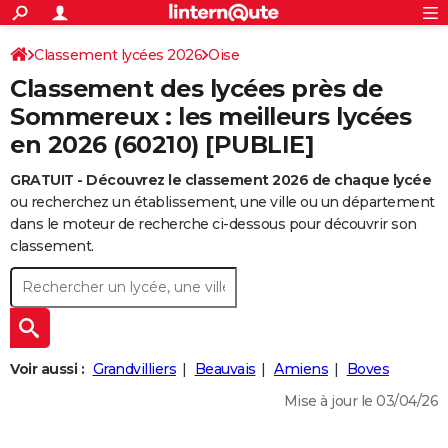
ACTUALITÉS
Connexion
S'inscrire
Classement lycées 2026
Oise
Rechercher
Société
Education
Villes
Politique
Faits Divers
Monde
+
SPORT
Classement des lycées près de
Football
Cyclisme
Forum
Coupe du monde 2026
Tennis
Rugby
CULTURE
Sommereux : les meilleurs lycées
en 2026 (60210) [PUBLIE]
TNT
Cinéma
Musique
Programme TV
Streaming
Sorties cinéma
+
FINANCE
GRATUIT - Découvrez le classement 2026 de chaque lycée
Impôts
Immobilier
Banque
Crédit
Retraite
Epargne
Risques naturels par ville
Assurance
AUTO
ou recherchez un établissement, une ville ou un département
Réserver un essai
Berlines
Forum auto
Essais
Citadines
SUV
+
dans le moteur de recherche ci-dessous pour découvrir son
HIGH-TECH
classement.
Meilleur smartphone
Ordinateurs
Guide high-tech
Mobiles
Internet
Jeux vidéo
+
BRICOLAGE
Aménagement intérieur
Cuisine
Jardinage
+
Forum
Extérieur
Salle de bains
Rangement
WEEK-END
Escapades
Expositions
Week-end nature
Guides de France
Patrimoine
Musées
+
LIFESTYLE
Voir aussi :
Grandvilliers
Beauvais
Amiens
Boves
Bien-être
Mode
+
Art de vivre
Loisirs
Modes de vie
SANTE
Mise à jour le 03/04/26
Guide de la santé
Médicaments
+
Alimentation
Maladies
Sommeil
VOYAGE