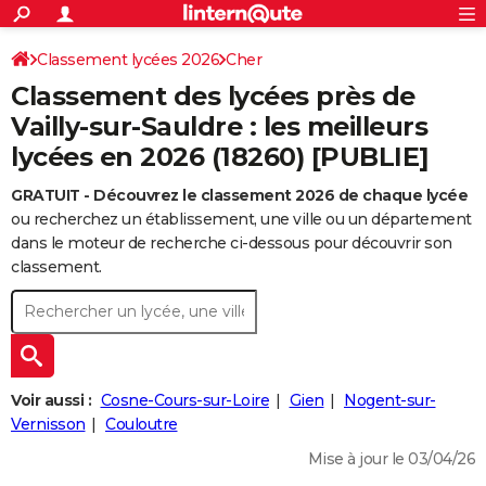
ACTUALITÉS
Connexion
S'inscrire
Classement lycées 2026
Cher
Rechercher
Société
Education
Villes
Politique
Faits Divers
Monde
+
SPORT
Classement des lycées près de
Football
Cyclisme
Forum
Coupe du monde 2026
Tennis
Rugby
CULTURE
Vailly-sur-Sauldre : les meilleurs
lycées en 2026 (18260) [PUBLIE]
TNT
Cinéma
Musique
Programme TV
Streaming
Sorties cinéma
+
FINANCE
GRATUIT - Découvrez le classement 2026 de chaque lycée
Impôts
Immobilier
Banque
Crédit
Retraite
Epargne
Risques naturels par ville
Assurance
AUTO
ou recherchez un établissement, une ville ou un département
Réserver un essai
Berlines
Forum auto
Essais
Citadines
SUV
+
dans le moteur de recherche ci-dessous pour découvrir son
HIGH-TECH
classement.
Meilleur smartphone
Ordinateurs
Guide high-tech
Mobiles
Internet
Jeux vidéo
+
BRICOLAGE
Aménagement intérieur
Cuisine
Jardinage
+
Forum
Extérieur
Salle de bains
Rangement
WEEK-END
Escapades
Expositions
Week-end nature
Guides de France
Patrimoine
Musées
+
LIFESTYLE
Voir aussi :
Cosne-Cours-sur-Loire
Gien
Nogent-sur-
Bien-être
Mode
+
Art de vivre
Loisirs
Modes de vie
Vernisson
Couloutre
SANTE
Mise à jour le 03/04/26
Guide de la santé
Médicaments
+
Alimentation
Maladies
Sommeil
VOYAGE