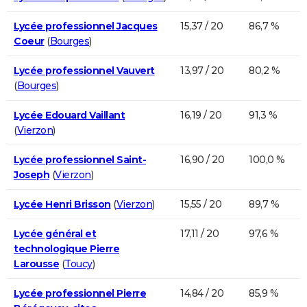
Lycée professionnel Jacques
15,37 / 20
86,7 %
Coeur
(
Bourges
)
Lycée professionnel Vauvert
13,97 / 20
80,2 %
(
Bourges
)
Lycée Edouard Vaillant
16,19 / 20
91,3 %
(
Vierzon
)
Lycée professionnel Saint-
16,90 / 20
100,0 %
Joseph
(
Vierzon
)
Lycée Henri Brisson
(
Vierzon
)
15,55 / 20
89,7 %
Lycée général et
17,11 / 20
97,6 %
technologique Pierre
Larousse
(
Toucy
)
Lycée professionnel Pierre
14,84 / 20
85,9 %