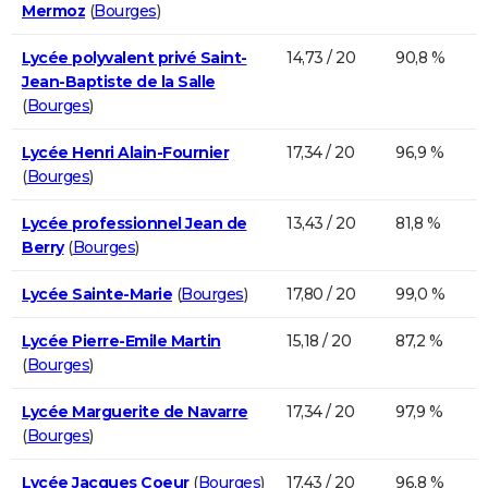
Mermoz
(
Bourges
)
Lycée polyvalent privé Saint-
14,73 / 20
90,8 %
Jean-Baptiste de la Salle
(
Bourges
)
Lycée Henri Alain-Fournier
17,34 / 20
96,9 %
(
Bourges
)
Lycée professionnel Jean de
13,43 / 20
81,8 %
Berry
(
Bourges
)
Lycée Sainte-Marie
(
Bourges
)
17,80 / 20
99,0 %
Lycée Pierre-Emile Martin
15,18 / 20
87,2 %
(
Bourges
)
Lycée Marguerite de Navarre
17,34 / 20
97,9 %
(
Bourges
)
Lycée Jacques Coeur
(
Bourges
)
17,43 / 20
96,8 %