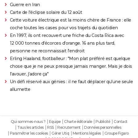
Guerre en Iran
Carte de l'éclipse solaire du 12 août
Cette voiture électrique est la moins chère de France : elle
coche toutes les cases pour vos trajets du quotidien
En 1997, ils ont recouvert une friche du Costa Rica avec
12 000 tonnes d'écorces d'orange. 16 ans plus tard,
personne ne reconnaissait l'endroit
Erling Haaland, footballeur : "Mon plat préféré est quelque
chose que je ne peux presque jamais manger. Mais je dois
l'avouer, j'adore ça"
Un défi réservé aux génies : il ne faut déplacer qu'une seule
allumette
Qui sommes-nous ?
Equipe
Charte éditoriale
Publicité
Contact
Tous les articles
RSS
Recrutement
Données personnelles
Paramétrer les cookies
Gérer Utiq
Mentions légales
Groupe Figaro