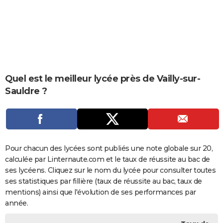
City break
Voyage de noces
Climat
Destinations
Voyage nature
Forum
+
PHOTO
GUIDES D'ACHAT
BONS PLANS
CARTE DE VOEUX
Quel est le meilleur lycée près de Vailly-sur-
Sauldre ?
Carte Bonne année
Carte Pâques
Carte de Noël
Carte Saint-Valentin
Carte d'anniversaire
DICTIONNAIRE
Biographies
Expressions
Dictionnaire
Citations
Proverbes
PROGRAMME TV
COPAINS D'AVANT
Pour chacun des lycées sont publiés une note globale sur 20,
Se connecter
Collèges
Universités
Service militaire
S'inscrire
Lycées
Primaires
Entreprises
Avis de recherche
AVIS DE DÉCÈS
calculée par Linternaute.com et le taux de réussite au bac de
ses lycéens. Cliquez sur le nom du lycée pour consulter toutes
FORUM
ses statistiques par fillière (taux de réussite au bac, taux de
Lifestyle
Sport
Television
Cinema
Bricolage
Culture
Auto
Voyage
mentions) ainsi que l'évolution de ses performances par
année.