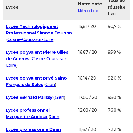
Taux de
Notre note
Lycée
réussite
Méthodologie
bac
Lycée Technologique et
15,81 / 20
90,7 %
Professionnel Simone Dounon
(
Cosne-Cours-sur-Loire
)
Lycée polyvalent Pierre Gilles
16,87 / 20
95,8 %
de Gennes
(
Cosne-Cours-sur-
Loire
)
Lycée polyvalent privé Saint-
16,14 / 20
92,0 %
François de Sales
(
Gien
)
Lycée Bernard Palissy
(
Gien
)
17,00 / 20
95,0 %
Lycée professionnel
12,68 / 20
76,8 %
Marguerite Audoux
(
Gien
)
Lycée professionnel Jean
11,67 / 20
72,2 %