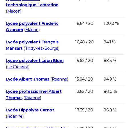
technologique Lamartine
(
Mâcon
)
Lycée polyvalent Frédéric
18,84 / 20
100,0 %
Ozanam
(
Mâcon
)
Lycée polyvalent François
16,40 / 20
94,1 %
Mansart
(
Thizy-les-Bourgs
)
Lycée polyvalent Léon Blum
15,62 / 20
88,3 %
(
Le Creusot
)
Lycée Albert Thomas
(
Roanne
)
15,84 / 20
94,9 %
Lycée professionnel Albert
13,85 / 20
80,0 %
Thomas
(
Roanne
)
Lycée Hippolyte Carnot
17,39 / 20
96,9 %
(
Roanne
)