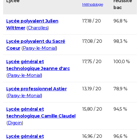
Lycée
réussite
Méthodologie
bac
Lycée polyvalent Julien
17,18 / 20
96,8 %
Wittmer
(
Charolles
)
Lycée polyvalent du Sacré
17,08 / 20
98,3 %
Coeur
(
Paray-le-Monial
)
Lycée général et
17,75 / 20
100,0 %
technologique Jeanne d'arc
(
Paray-le-Monial
)
Lycée professionnel Astier
13,19 / 20
78,9 %
(
Paray-le-Monial
)
Lycée général et
15,80 / 20
94,5 %
technologique Camille Claudel
(
Digoin
)
Lycée général et
16,96 / 20
96,6 %