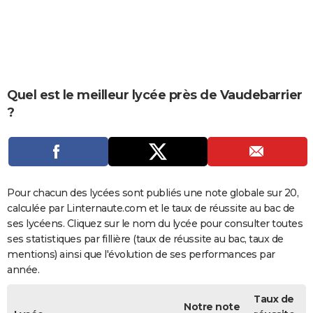
City break
Voyage de noces
Climat
Destinations
Voyage nature
Forum
+
PHOTO
GUIDES D'ACHAT
BONS PLANS
Quel est le meilleur lycée près de Vaudebarrier
CARTE DE VOEUX
?
Carte Bonne année
Carte Pâques
Carte de Noël
Carte Saint-Valentin
Carte d'anniversaire
DICTIONNAIRE
Biographies
Expressions
Dictionnaire
Citations
Proverbes
PROGRAMME TV
COPAINS D'AVANT
Pour chacun des lycées sont publiés une note globale sur 20,
calculée par Linternaute.com et le taux de réussite au bac de
Se connecter
Collèges
Universités
Service militaire
S'inscrire
Lycées
Primaires
Entreprises
Avis de recherche
AVIS DE DÉCÈS
ses lycéens. Cliquez sur le nom du lycée pour consulter toutes
ses statistiques par fillière (taux de réussite au bac, taux de
FORUM
mentions) ainsi que l'évolution de ses performances par
Lifestyle
Sport
Television
Cinema
Bricolage
Culture
Auto
Voyage
année.
Taux de
Notre note