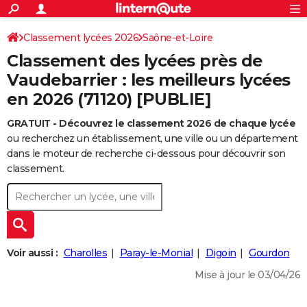
ACTUALITÉS
Connexion
S'inscrire
Classement lycées 2026
Saône-et-Loire
Rechercher
Société
Education
Villes
Politique
Faits Divers
Monde
+
SPORT
Classement des lycées près de
Football
Cyclisme
Forum
Coupe du monde 2026
Tennis
Rugby
CULTURE
Vaudebarrier : les meilleurs lycées
en 2026 (71120) [PUBLIE]
TNT
Cinéma
Musique
Programme TV
Streaming
Sorties cinéma
+
FINANCE
GRATUIT - Découvrez le classement 2026 de chaque lycée
Impôts
Immobilier
Banque
Crédit
Retraite
Epargne
Risques naturels par ville
Assurance
AUTO
ou recherchez un établissement, une ville ou un département
Réserver un essai
Berlines
Forum auto
Essais
Citadines
SUV
+
dans le moteur de recherche ci-dessous pour découvrir son
HIGH-TECH
classement.
Meilleur smartphone
Ordinateurs
Guide high-tech
Mobiles
Internet
Jeux vidéo
+
BRICOLAGE
Aménagement intérieur
Cuisine
Jardinage
+
Forum
Extérieur
Salle de bains
Rangement
WEEK-END
Escapades
Expositions
Week-end nature
Guides de France
Patrimoine
Musées
+
LIFESTYLE
Voir aussi :
Charolles
Paray-le-Monial
Digoin
Gourdon
Bien-être
Mode
+
Art de vivre
Loisirs
Modes de vie
SANTE
Mise à jour le 03/04/26
Guide de la santé
Médicaments
+
Alimentation
Maladies
Sommeil
VOYAGE