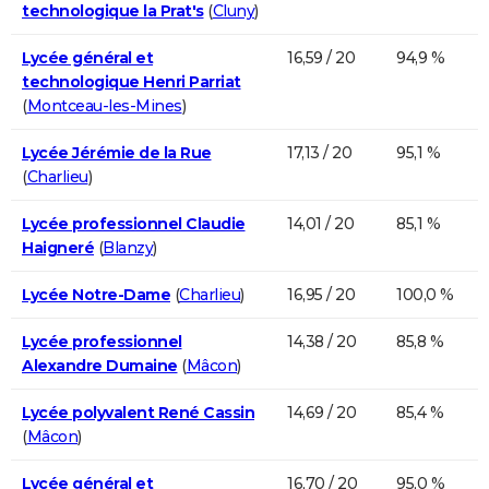
technologique la Prat's
(
Cluny
)
Lycée général et
16,59 / 20
94,9 %
technologique Henri Parriat
(
Montceau-les-Mines
)
Lycée Jérémie de la Rue
17,13 / 20
95,1 %
(
Charlieu
)
Lycée professionnel Claudie
14,01 / 20
85,1 %
Haigneré
(
Blanzy
)
Lycée Notre-Dame
(
Charlieu
)
16,95 / 20
100,0 %
Lycée professionnel
14,38 / 20
85,8 %
Alexandre Dumaine
(
Mâcon
)
Lycée polyvalent René Cassin
14,69 / 20
85,4 %
(
Mâcon
)
Lycée général et
16,70 / 20
95,0 %