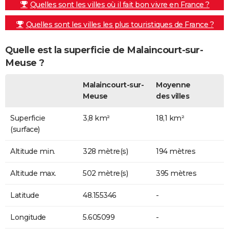
Quelles sont les villes où il fait bon vivre en France ?
Quelles sont les villes les plus touristiques de France ?
Quelle est la superficie de Malaincourt-sur-
Meuse ?
Malaincourt-sur-
Moyenne
Meuse
des villes
Superficie
3,8 km²
18,1 km²
(surface)
Altitude min.
328 mètre(s)
194 mètres
Altitude max.
502 mètre(s)
395 mètres
Latitude
48.155346
-
Longitude
5.605099
-