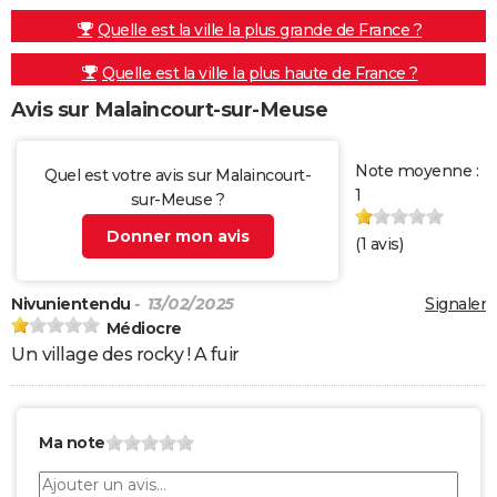
Quelle est la ville la plus grande de France ?
Quelle est la ville la plus haute de France ?
Avis sur Malaincourt-sur-Meuse
Note moyenne :
Quel est votre avis sur Malaincourt-
1
sur-Meuse ?
Donner mon avis
(
1
avis)
Nivunientendu
- 13/02/2025
Signaler
Médiocre
Un village des rocky ! A fuir
Ma note