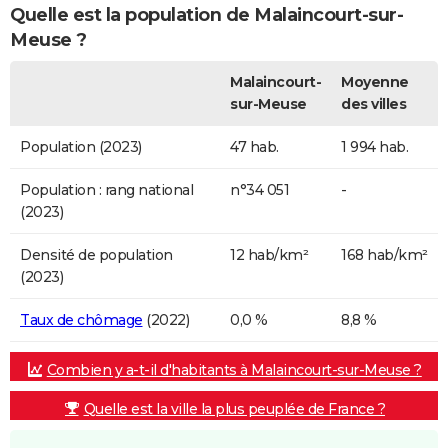
Quelle est la population de Malaincourt-sur-
Meuse ?
Malaincourt-
Moyenne
sur-Meuse
des villes
Population (2023)
47 hab.
1 994 hab.
Population : rang national
n°34 051
-
(2023)
Densité de population
12 hab/km²
168 hab/km²
(2023)
Taux de chômage
(2022)
0,0 %
8,8 %
Combien y a-t-il d'habitants à Malaincourt-sur-Meuse ?
Quelle est la ville la plus peuplée de France ?