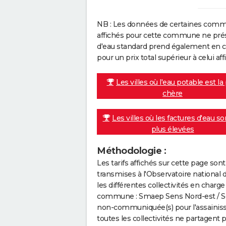
NB : Les données de certaines comm
affichés pour cette commune ne prése
d'eau standard prend également en co
pour un prix total supérieur à celui affi
Les villes où l'eau potable est la
chère
Les villes où les factures d'eau so
plus élevées
Méthodologie :
Les tarifs affichés sur cette page so
transmises à l'Observatoire national 
les différentes collectivités en cha
commune : Smaep Sens Nord-est / Sour
non-communiquée(s) pour l'assainissem
toutes les collectivités ne partagent