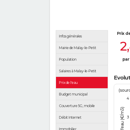
Prix d
Infos générales
2
Mairie de Malay-le-Petit
par
Population
Salaires à Malay-le-Petit
Evolut
Prix de l'eau
(sour
Budget municipal
4
Couverture 5G, mobile
Tarif de l'eau (€/m3)
3
Débit Internet
Immobilier