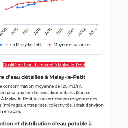
2016
2014
2012
2010
2008
2024
2022
2020
2018
Prix à Malay-le-Petit
Moyenne nationale
Qualité de l'eau du robinet à Malay-le-Petit
e d'eau détaillée à Malay-le-Petit
e consommation moyenne de 120 m3/an,
on pour une famille avec deux enfants (Source :
 À Malay-le-Petit, la consommation moyenne des
(ménages, entreprises, collectivités...) était d'environ
an
en 2024.
tion et distribution d'eau potable à