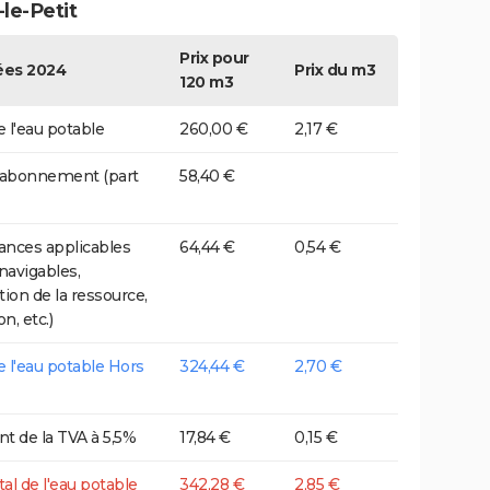
le-Petit
Prix pour
es 2024
Prix du m3
120 m3
e l'eau potable
260,00 €
2,17 €
 abonnement (part
58,40 €
nces applicables
64,44 €
0,54 €
 navigables,
tion de la ressource,
on, etc.)
de l'eau potable Hors
324,44 €
2,70 €
t de la TVA à 5,5%
17,84 €
0,15 €
tal de l'eau potable
342,28 €
2,85 €