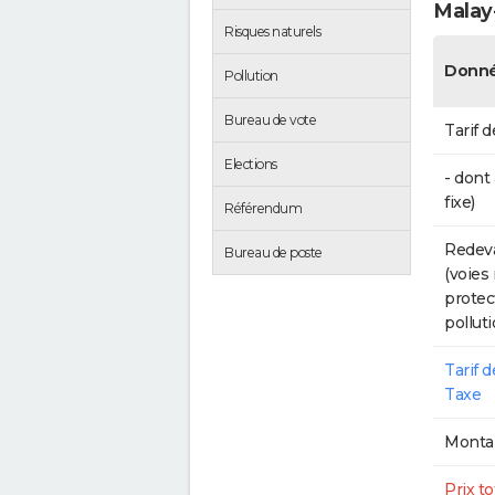
Malay-
Risques naturels
Donné
Pollution
Bureau de vote
Tarif d
Elections
- dont
fixe)
Référendum
Redeva
Bureau de poste
(voies
protec
polluti
Tarif 
Taxe
Montan
Prix to