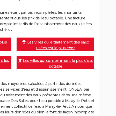
unes étant parfois incomplètes, les montants
ntent que les prix de l'eau potable. Une facture
mpte les tarifs de l'assainissement des eaux usées
ché ici.
 plus
Les villes où le traitement des eaux
usées est le plus cher
nt les
Les villes qui consomment le plus d'eau
potable
nt des moyennes calculées à partir des données
des services d'eau et d'assainissement (ONSEA) par
rge du traitement des eaux présentes dans une même
ce Des Salles pour l'eau potable à Malay-le-Petit et
ent collectif de l'eau à Malay-le-Petit. A noter que
 pas leurs données ou bien le font de façon incomplète