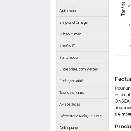
2
Automobile
Emploi, chômage
1
Météo, climat
Impôts, IFI
Santé, social
Entreprises, commerces
Factur
Ecoles, scolarité
Pour un
Tourisme, loisirs
estimati
ONSEA).
Avis de décès
abonnés 
84 m3/
Déchetterie Malay-le-Petit
Produc
Délinquance