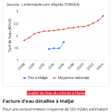
(source : Linternaute.com d'après l'ONSEA)
3
Tarif de l'eau (€/m3)
2,5
2
1,5
1
2016
2014
2024
2012
2022
2010
2020
2008
2018
Prix à Malijai
Moyenne nationale
Qualité de l'eau du robinet à Malijai
Facture d'eau détaillée à Malijai
Pour une consommation moyenne de 120 m3/an, estimation