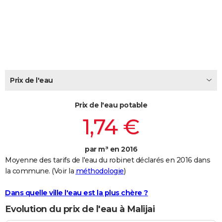
City break
Voyage de noces
Climat
Destinations
Voyage nature
Forum
+
PHOTO
GUIDES D'ACHAT
BONS PLANS
CARTE DE VOEUX
Prix de l'eau
Carte Bonne année
Carte Pâques
Carte de Noël
Carte Saint-Valentin
Carte d'anniversaire
DICTIONNAIRE
Prix de l'eau potable
Biographies
Expressions
Dictionnaire
Citations
Proverbes
PROGRAMME TV
1,74 €
COPAINS D'AVANT
par m³ en 2016
Se connecter
Collèges
Universités
Service militaire
S'inscrire
Lycées
Primaires
Entreprises
Avis de recherche
AVIS DE DÉCÈS
Moyenne des tarifs de l'eau du robinet déclarés en 2016 dans
la commune. (Voir la
méthodologie
)
FORUM
Lifestyle
Sport
Television
Cinema
Bricolage
Culture
Auto
Voyage
Dans quelle ville l'eau est la plus chère ?
Evolution du prix de l'eau à Malijai