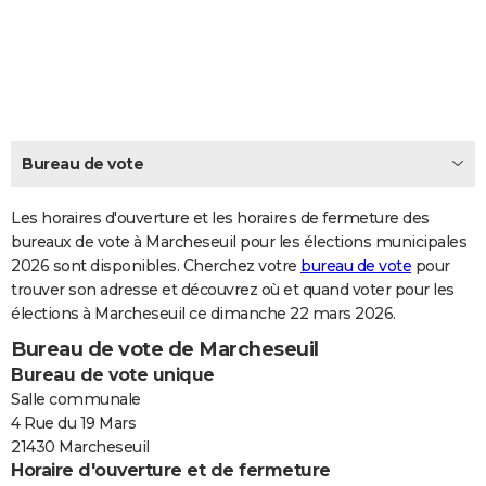
City break
Voyage de noces
Climat
Destinations
Voyage nature
Forum
+
PHOTO
GUIDES D'ACHAT
BONS PLANS
CARTE DE VOEUX
Bureau de vote
Carte Bonne année
Carte Pâques
Carte de Noël
Carte Saint-Valentin
Carte d'anniversaire
DICTIONNAIRE
Les horaires d'ouverture et les horaires de fermeture des
Biographies
Expressions
bureaux de vote à Marcheseuil pour les élections municipales
Dictionnaire
Citations
Proverbes
PROGRAMME TV
2026 sont disponibles. Cherchez votre
bureau de vote
pour
trouver son adresse et découvrez où et quand voter pour les
COPAINS D'AVANT
élections à Marcheseuil ce dimanche 22 mars 2026.
Se connecter
Collèges
Universités
Service militaire
S'inscrire
Lycées
Primaires
Entreprises
Avis de recherche
AVIS DE DÉCÈS
Bureau de vote de Marcheseuil
Bureau de vote unique
FORUM
Salle communale
Lifestyle
Sport
Television
Cinema
Bricolage
Culture
Auto
Voyage
4 Rue du 19 Mars
21430 Marcheseuil
Horaire d'ouverture et de fermeture