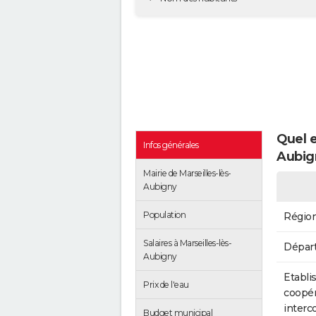
Quel e
Infos générales
Aubig
Mairie de Marseilles-lès-
Aubigny
Population
Régio
Salaires à Marseilles-lès-
Dépar
Aubigny
Etabli
Prix de l'eau
coopér
inter
Budget municipal