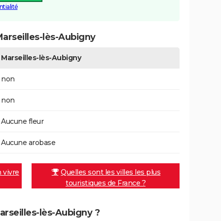
tialité
arseilles-lès-Aubigny
Marseilles-lès-Aubigny
non
non
Aucune fleur
Aucune arobase
n vivre
Quelles sont les villes les plus
touristiques de France ?
arseilles-lès-Aubigny ?