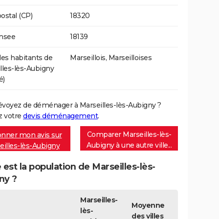
ostal (CP)
18320
Insee
18139
s habitants de
Marseillois, Marseilloises
lles-lès-Aubigny
é)
évoyez de déménager à Marseilles-lès-Aubigny ?
 votre
devis déménagement
.
Comparer Marseilles-lès-
nner mon avis sur
Aubigny à une autre ville...
eilles-lès-Aubigny
 est la population de Marseilles-lès-
ny ?
Marseilles-
Moyenne
lès-
des villes