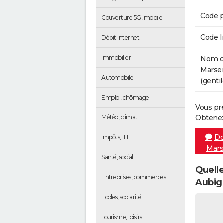
Code p
Couverture 5G, mobile
Code 
Débit Internet
Immobilier
Nom de
Marsei
Automobile
(gentil
Emploi, chômage
Vous pr
Météo, climat
Obtenez
Do
Impôts, IFI
Mars
Santé, social
Quelle
Entreprises, commerces
Aubig
Ecoles, scolarité
Tourisme, loisirs