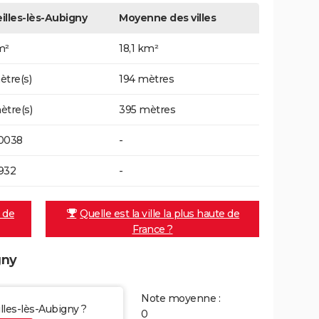
illes-lès-Aubigny
Moyenne des villes
m²
18,1 km²
ètre(s)
194 mètres
ètre(s)
395 mètres
0038
-
932
-
e de
Quelle est la ville la plus haute de
France ?
gny
Note moyenne :
illes-lès-Aubigny ?
0