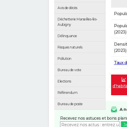
Avis de décès
Popula
Déchetterie Marseilles-lès-
Aubigny
Popula
(2023)
Délinquance
Densit
Risques naturels
(2023)
Pollution
Taux 
Bureau de vote
Elections
d'habit
Référendum
Bureau de poste
A n
Recevez nos astuces et bons plans
J