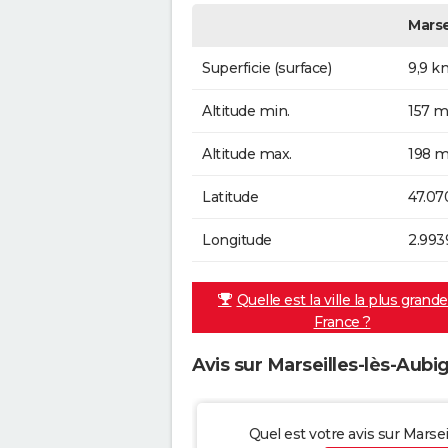
Marse
Superficie (surface)
9,9 k
Altitude min.
157 m
Altitude max.
198 m
Latitude
47.07
Longitude
2.993
Quelle est la ville la plus grand
France ?
Avis sur Marseilles-lès-Aubi
Quel est votre avis sur Marse