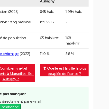
Aubigny
tion (2023)
645 hab.
1 994 hab.
tion : rang national
n°13 913
-
é de population
65 hab/km²
168
hab/km²
de chômage
(2022)
11,0 %
8,8 %
Combien y a-t-il
Quelle est la ville la plus
ants à Marseilles-lès-
peuplée de France ?
Aubigny ?
e pas manquer
 directement par e-mail.
e m'abonne