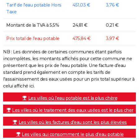
Tarif de l'eau potable Hors
451,03 €
3,76 €
Taxe
Montant de la TVA à 5,5%
24,81 €
0,21 €
Prix total de l'eau potable
475,84 €
3,97 €
NB : Les données de certaines communes étant parfois
incomplètes, les montants affichés pour cette commune ne
présentent que les prix de l'eau potable. Une facture d'eau
standard prend également en compte les tarifs de
l'assainissement des eaux usées pour un prix total supérieur à
celui affiché ici.
Les villes où l'eau potable est la plus chère
Les villes où le traitement des eaux usées est le plus cher
Les villes où les factures d'eau sont les plus élevées
Les villes qui consomment le plus d'eau potable