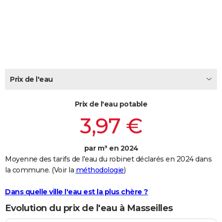
City break
Voyage de noces
Climat
Destinations
Voyage nature
Forum
+
PHOTO
GUIDES D'ACHAT
BONS PLANS
CARTE DE VOEUX
Prix de l'eau
Carte Bonne année
Carte Pâques
Carte de Noël
Carte Saint-Valentin
Carte d'anniversaire
DICTIONNAIRE
Prix de l'eau potable
Biographies
Expressions
Dictionnaire
Citations
Proverbes
PROGRAMME TV
3,97 €
COPAINS D'AVANT
par m³ en 2024
Se connecter
Collèges
Universités
Service militaire
S'inscrire
Lycées
Primaires
Entreprises
Avis de recherche
AVIS DE DÉCÈS
Moyenne des tarifs de l'eau du robinet déclarés en 2024 dans
la commune. (Voir la
méthodologie
)
FORUM
Lifestyle
Sport
Television
Cinema
Bricolage
Culture
Auto
Voyage
Dans quelle ville l'eau est la plus chère ?
Evolution du prix de l'eau à Masseilles