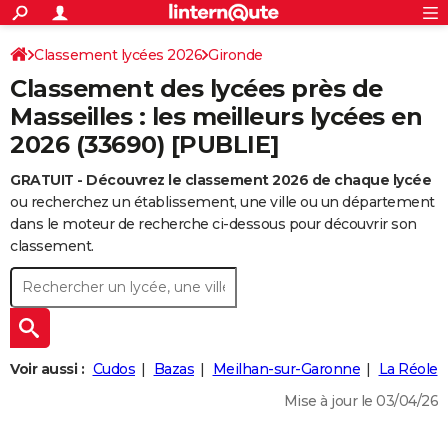
ACTUALITÉS
Connexion
S'inscrire
Classement lycées 2026
Gironde
Rechercher
Société
Education
Villes
Politique
Faits Divers
Monde
+
SPORT
Classement des lycées près de
Football
Cyclisme
Forum
Coupe du monde 2026
Tennis
Rugby
CULTURE
Masseilles : les meilleurs lycées en
2026 (33690) [PUBLIE]
TNT
Cinéma
Musique
Programme TV
Streaming
Sorties cinéma
+
FINANCE
GRATUIT - Découvrez le classement 2026 de chaque lycée
Impôts
Immobilier
Banque
Crédit
Retraite
Epargne
Risques naturels par ville
Assurance
AUTO
ou recherchez un établissement, une ville ou un département
Réserver un essai
Berlines
Forum auto
Essais
Citadines
SUV
+
dans le moteur de recherche ci-dessous pour découvrir son
HIGH-TECH
classement.
Meilleur smartphone
Ordinateurs
Guide high-tech
Mobiles
Internet
Jeux vidéo
+
BRICOLAGE
Aménagement intérieur
Cuisine
Jardinage
+
Forum
Extérieur
Salle de bains
Rangement
WEEK-END
Escapades
Expositions
Week-end nature
Guides de France
Patrimoine
Musées
+
LIFESTYLE
Voir aussi :
Cudos
Bazas
Meilhan-sur-Garonne
La Réole
Bien-être
Mode
+
Art de vivre
Loisirs
Modes de vie
SANTE
Mise à jour le 03/04/26
Guide de la santé
Médicaments
+
Alimentation
Maladies
Sommeil
VOYAGE