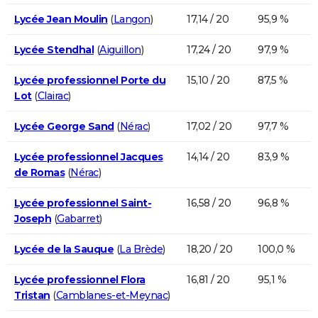
Lycée Jean Moulin
(
Langon
)
17,14 / 20
95,9 %
Lycée Stendhal
(
Aiguillon
)
17,24 / 20
97,9 %
Lycée professionnel Porte du
15,10 / 20
87,5 %
Lot
(
Clairac
)
Lycée George Sand
(
Nérac
)
17,02 / 20
97,7 %
Lycée professionnel Jacques
14,14 / 20
83,9 %
de Romas
(
Nérac
)
Lycée professionnel Saint-
16,58 / 20
96,8 %
Joseph
(
Gabarret
)
Lycée de la Sauque
(
La Brède
)
18,20 / 20
100,0 %
Lycée professionnel Flora
16,81 / 20
95,1 %
Tristan
(
Camblanes-et-Meynac
)