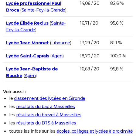
Lycée professionnel Paul
14,06 / 20
82,6 %
Broca
(
Sainte-Foy-la-Grande
)
Lycée Élisée Reclus
(
Sainte-
16,71 / 20
95,6 %
Foy-la-Grande
)
Lycée Jean Monnet
(
Libourne
)
13,29 / 20
81,1 %
Lycée Saint-Caprais
(
Agen
)
18,70 / 20
100,0 %
Lycée Jean-Baptiste de
16,68 / 20
95,8 %
Baudre
(
Agen
)
Voir aussi :
le
classement des lycées en Gironde
les
résultats du bac à Masseilles
les
résultats du brevet à Masseilles
les
résultats du BTS à Masseilles
toutes les infos sur les
écoles, collèges et lycées à proximité