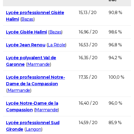
Lycée professionnel Gisèle
15,13 / 20
90,8 %
Halimi
(
Bazas
)
Lycée Gisèle Halimi
(
Bazas
)
16,96 / 20
98,6 %
Lycée Jean Renou
(
La Réole
)
16,53 / 20
96,8 %
Lycée polyvalent Val de
16,35 / 20
94,2 %
Garonne
(
Marmande
)
Lycée professionnel Notre-
17,35 / 20
100,0 %
Dame de la Compassion
(
Marmande
)
Lycée Notre-Dame de la
16,40 / 20
96,0 %
Compassion
(
Marmande
)
Lycée professionnel Sud
14,59 / 20
85,9 %
Gironde
(
Langon
)