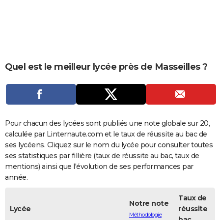
City break
Voyage de noces
Climat
Destinations
Voyage nature
Forum
+
PHOTO
GUIDES D'ACHAT
BONS PLANS
Quel est le meilleur lycée près de Masseilles ?
CARTE DE VOEUX
Carte Bonne année
Carte Pâques
Carte de Noël
Carte Saint-Valentin
Carte d'anniversaire
DICTIONNAIRE
Biographies
Expressions
Dictionnaire
Citations
Proverbes
PROGRAMME TV
Pour chacun des lycées sont publiés une note globale sur 20,
COPAINS D'AVANT
calculée par Linternaute.com et le taux de réussite au bac de
ses lycéens. Cliquez sur le nom du lycée pour consulter toutes
Se connecter
Collèges
Universités
Service militaire
S'inscrire
Lycées
Primaires
Entreprises
Avis de recherche
AVIS DE DÉCÈS
ses statistiques par fillière (taux de réussite au bac, taux de
mentions) ainsi que l'évolution de ses performances par
FORUM
année.
Lifestyle
Sport
Television
Cinema
Bricolage
Culture
Auto
Voyage
Taux de
Notre note
Lycée
réussite
Méthodologie
bac