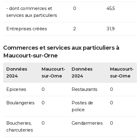
- dont commerces et
0
45,5
services aux particuliers
Entreprises créées
2
31,9
Commerces et services aux particuliers à
Maucourt-sur-Orne
Données
Maucourt-
Données
Maucourt-
2024
sur-Orne
2024
sur-Orne
Epiceries
0
Restaurants
0
Boulangeries
0
Postes de
0
police
Boucheries,
0
Gendarmeries
0
charcuteries