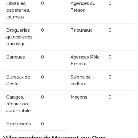
Librairies,
0
Agences du
0
papeteries,
Trésor
journaux
Drogueries,
0
Tribunaux
0
quincalleries,
bricolage
Banques
0
Agences Pôle
0
Emploi
Bureaux de
0
Salons de
0
Poste
coiffure
Garages,
0
Maçons
0
réparation
automobile
Electriciens
0
Villes proches de Maucourt-sur-Orne