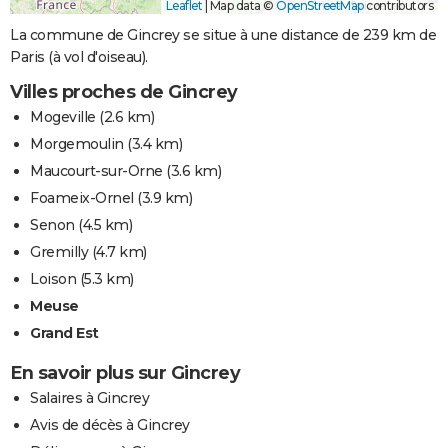
Leaflet
|
Map data ©
OpenStreetMap
contributors
La commune de Gincrey se situe à une distance de 239 km de
Paris (à vol d'oiseau).
Villes proches de Gincrey
Mogeville
(2.6 km)
Morgemoulin
(3.4 km)
Maucourt-sur-Orne
(3.6 km)
Foameix-Ornel
(3.9 km)
Senon
(4.5 km)
Gremilly
(4.7 km)
Loison
(5.3 km)
Meuse
Grand Est
En savoir plus sur Gincrey
Salaires à Gincrey
Avis de décès à Gincrey