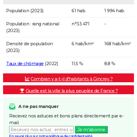
Population (2023)
61 hab.
1 994 hab.
Population : rang national
n°33 471
-
(2023)
Densité de population
6 hab/km²
168 hab/km²
(2023)
Taux de chômage
(2022)
11,5 %
8,8 %
Combien y a-t-il d'habitants à Gincrey ?
Quelle est la ville la plus peuplée de France ?
A ne pas manquer
Recevez nos astuces et bons plans directement par e-
mail.
Je m'abonne
En savoir plus sur notre politique de confidentialité