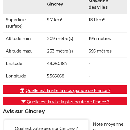
Moyenne
Gincrey
des villes
Superficie
9,7 km²
18,1 km²
(surface)
Altitude min.
209 mètre(s)
194 mètres
Altitude max.
233 mètre(s)
395 mètres
Latitude
49.260184
-
Longitude
5.565668
-
Quelle est la ville la plus grande de France ?
Quelle est la ville la plus haute de France ?
Avis sur Gincrey
Note moyenne :
Quel est votre avis sur Gincrey ?