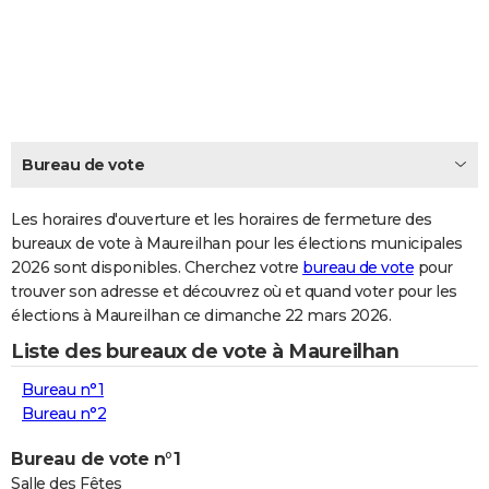
City break
Voyage de noces
Climat
Destinations
Voyage nature
Forum
+
PHOTO
GUIDES D'ACHAT
BONS PLANS
CARTE DE VOEUX
Bureau de vote
Carte Bonne année
Carte Pâques
Carte de Noël
Carte Saint-Valentin
Carte d'anniversaire
DICTIONNAIRE
Les horaires d'ouverture et les horaires de fermeture des
Biographies
Expressions
bureaux de vote à Maureilhan pour les élections municipales
Dictionnaire
Citations
Proverbes
PROGRAMME TV
2026 sont disponibles. Cherchez votre
bureau de vote
pour
trouver son adresse et découvrez où et quand voter pour les
COPAINS D'AVANT
élections à Maureilhan ce dimanche 22 mars 2026.
Se connecter
Collèges
Universités
Service militaire
S'inscrire
Lycées
Primaires
Entreprises
Avis de recherche
AVIS DE DÉCÈS
Liste des bureaux de vote à Maureilhan
FORUM
Bureau n°1
Bureau n°2
Lifestyle
Sport
Television
Cinema
Bricolage
Culture
Auto
Voyage
Bureau de vote n°1
Salle des Fêtes