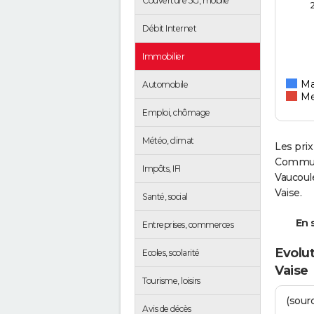
Couverture 5G, mobile
Débit Internet
Immobilier
Ma
Automobile
Me
Emploi, chômage
Météo, climat
Les prix
Commun
Impôts, IFI
Vaucoul
Vaise.
Santé, social
En s
Entreprises, commerces
Evolut
Ecoles, scolarité
Vaise
Tourisme, loisirs
(sourc
Avis de décès