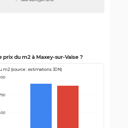
e prix du m2 à Maxey-sur-Vaise ?
au m2 (source : estimations JDN)
000
750
500