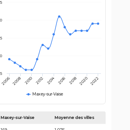
75
70
65
60
55
2012
2014
2016
2018
2020
2022
2006
2008
2010
Maxey-sur-Vaise
Maxey-sur-Vaise
Moyenne des villes