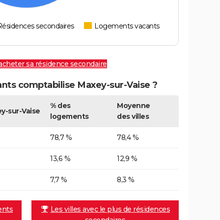
Résidences secondaires
Logements vacants
 acheter sa résidence secondaire
ts comptabilise Maxey-sur-Vaise ?
% des
Moyenne
y-sur-Vaise
logements
des villes
78,7 %
78,4 %
13,6 %
12,9 %
7,7 %
8,3 %
ents
Les villes avec le plus de résidences