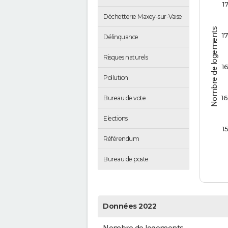
1
Déchetterie Maxey-sur-Vaise
Nombre de logements
1
Délinquance
Risques naturels
1
Pollution
1
Bureau de vote
Elections
1
Référendum
Bureau de poste
Données 2022