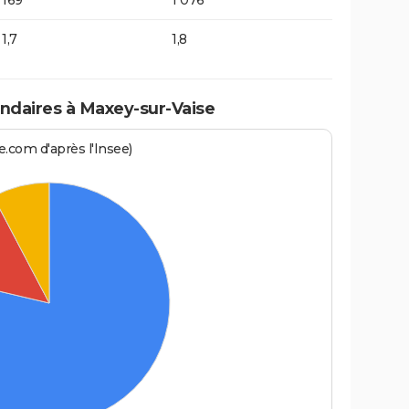
169
1 076
1,7
1,8
daires à Maxey-sur-Vaise
.com d'après l'Insee)