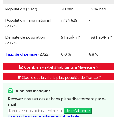
Population (2023)
28 hab.
1 994 hab.
Population : rang national
n°34 629
-
(2023)
Densité de population
5 hab/km²
168 hab/km²
(2023)
Taux de chômage
(2022)
0,0 %
8,8 %
Combien y a-t-il d'habitants à Mayrègne ?
Quelle est la ville la plus peuplée de France ?
A ne pas manquer
Recevez nos astuces et bons plans directement par e-
mail.
Je m'abonne
En savoir plus sur notre politique de confidentialité