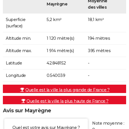
Moyenne
Mayrègne
des villes
Superficie
5,2 km²
18,1 km²
(surface)
Altitude min.
1 120 mètre(s)
194 mètres
Altitude max.
1 914 mètre(s)
395 mètres
Latitude
42.848152
-
Longitude
0.540039
-
Quelle est la ville la plus grande de France ?
Quelle est la ville la plus haute de France ?
Avis sur Mayrègne
Note moyenne :
Quel est votre avis sur Mayrègne ?