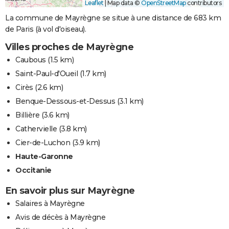
Leaflet
|
Map data ©
OpenStreetMap
contributors
La commune de Mayrègne se situe à une distance de 683 km
de Paris (à vol d'oiseau).
Villes proches de Mayrègne
Caubous
(1.5 km)
Saint-Paul-d'Oueil
(1.7 km)
Cirès
(2.6 km)
Benque-Dessous-et-Dessus
(3.1 km)
Billière
(3.6 km)
Cathervielle
(3.8 km)
Cier-de-Luchon
(3.9 km)
Haute-Garonne
Occitanie
En savoir plus sur Mayrègne
Salaires à Mayrègne
Avis de décès à Mayrègne