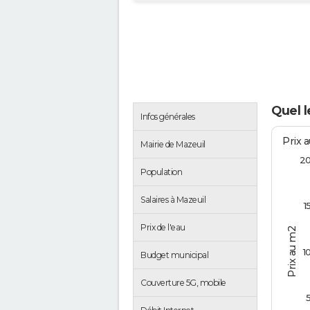
Quel l
Infos générales
Prix 
Mairie de Mazeuil
2
Population
Salaires à Mazeuil
1
Prix de l'eau
Prix au m2
1
Budget municipal
Couverture 5G, mobile