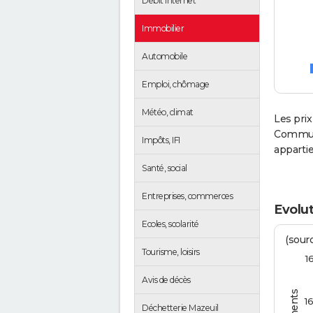
Débit Internet
Immobilier
Automobile
Emploi, chômage
Météo, climat
Les prix
Communa
Impôts, IFI
apparti
Santé, social
Entreprises, commerces
Evolut
Ecoles, scolarité
(sourc
Tourisme, loisirs
1
Avis de décès
1
Déchetterie Mazeuil