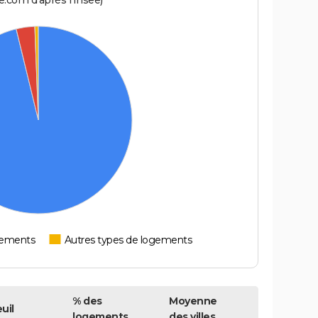
.com d'après l'Insee)
tements
Autres types de logements
% des
Moyenne
uil
logements
des villes