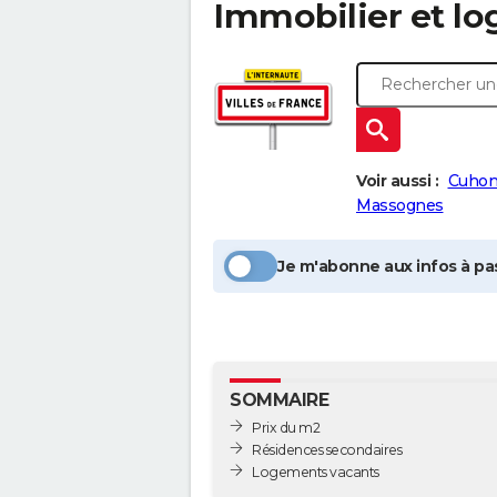
Immobilier et l
Voir aussi :
Cuho
Massognes
Je m'abonne aux infos à pas
SOMMAIRE
Prix du m2
Résidences secondaires
Logements vacants