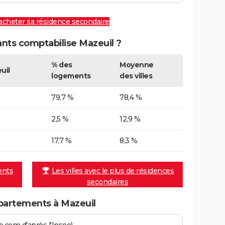
 acheter sa résidence secondaire
ts comptabilise Mazeuil ?
% des
Moyenne
uil
logements
des villes
79,7 %
78,4 %
2,5 %
12,9 %
17,7 %
8,3 %
ents
Les villes avec le plus de résidences
secondaires
partements à Mazeuil