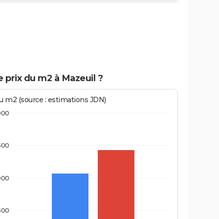
e prix du m2 à Mazeuil ?
au m2 (source : estimations JDN)
000
500
000
500