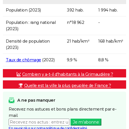
Population (2023)
392 hab.
1 994 hab.
Population : rang national
n°18 962
-
(2023)
Densité de population
21 hab/km²
168 hab/km²
(2023)
Taux de chômage
(2022)
9,9 %
8,8 %
Combien y a-t-il d'habitants à la Grimaudière ?
Quelle est la ville la plus peuplée de France ?
A ne pas manquer
Recevez nos astuces et bons plans directement par e-
mail.
Je m'abonne
En savoir plus sur notre politique de confidentialité