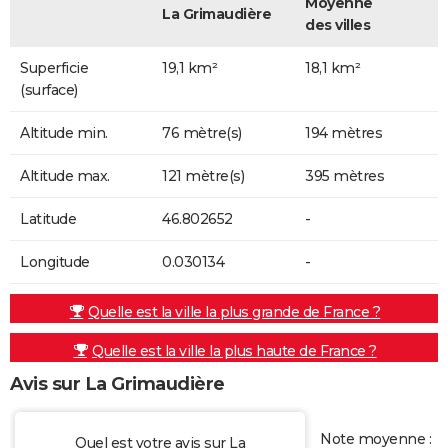
Moyenne
La Grimaudière
des villes
Superficie
19,1 km²
18,1 km²
(surface)
Altitude min.
76 mètre(s)
194 mètres
Altitude max.
121 mètre(s)
395 mètres
Latitude
46.802652
-
Longitude
0.030134
-
Quelle est la ville la plus grande de France ?
Quelle est la ville la plus haute de France ?
Avis sur La Grimaudière
Note moyenne :
Quel est votre avis sur La