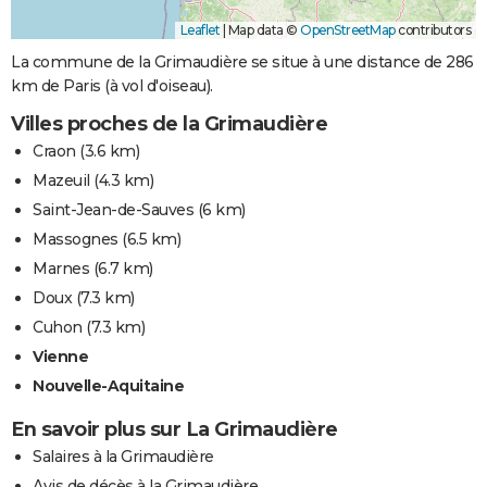
Leaflet
|
Map data ©
OpenStreetMap
contributors
La commune de la Grimaudière se situe à une distance de 286
km de Paris (à vol d'oiseau).
Villes proches de la Grimaudière
Craon
(3.6 km)
Mazeuil
(4.3 km)
Saint-Jean-de-Sauves
(6 km)
Massognes
(6.5 km)
Marnes
(6.7 km)
Doux
(7.3 km)
Cuhon
(7.3 km)
Vienne
Nouvelle-Aquitaine
En savoir plus sur La Grimaudière
Salaires à la Grimaudière
Avis de décès à la Grimaudière