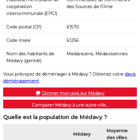
coopération
des Sources de l'Orne
intercommunale (EPCI)
Code postal (CP)
61570
Code Insee
61256
Nom des habitants de
Medavisiens, Medavisiennes
Médavy (gentilé)
Vous prévoyez de déménager à Médavy ? Obtenez votre
devis
déménagement
.
Donner mon avis sur Médavy
Comparer Médavy à une autre ville...
Quelle est la population de Médavy ?
Moyenne
Médavy
des villes