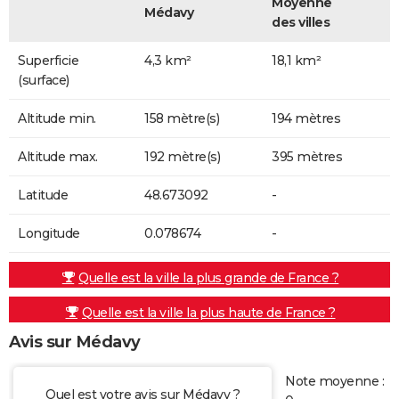
Moyenne
Médavy
des villes
Superficie
4,3 km²
18,1 km²
(surface)
Altitude min.
158 mètre(s)
194 mètres
Altitude max.
192 mètre(s)
395 mètres
Latitude
48.673092
-
Longitude
0.078674
-
Quelle est la ville la plus grande de France ?
Quelle est la ville la plus haute de France ?
Avis sur Médavy
Note moyenne :
Quel est votre avis sur Médavy ?