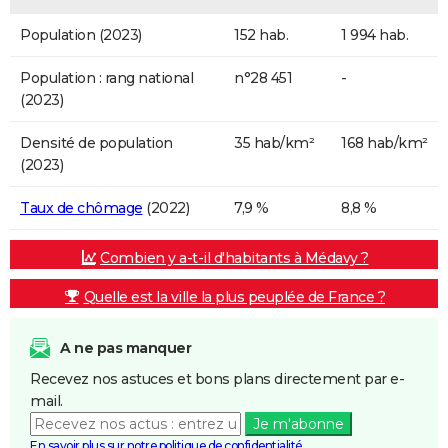
Population (2023)
152 hab.
1 994 hab.
Population : rang national
n°28 451
-
(2023)
Densité de population
35 hab/km²
168 hab/km²
(2023)
Taux de chômage
(2022)
7,9 %
8,8 %
Combien y a-t-il d'habitants à Médavy ?
Quelle est la ville la plus peuplée de France ?
A ne pas manquer
Recevez nos astuces et bons plans directement par e-
mail.
Je m'abonne
En savoir plus sur notre politique de confidentialité