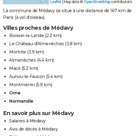
Leaflet
|
Map data ©
OpenStreetMap
contributors
La commune de Médavy se situe à une distance de 167 km de
Paris (à vol d'oiseau).
Villes proches de Médavy
Boissei-la-Lande
(2.2 km)
Le Château-d'Almenêches
(3.8 km)
Mortrée
(3.9 km)
Almenêches
(4.4 km)
Macé
(5.2 km)
Aunou-le-Faucon
(5.4 km)
Montmerrei
(5.9 km)
Orne
Normandie
En savoir plus sur Médavy
Salaires à Médavy
Avis de décès à Médavy