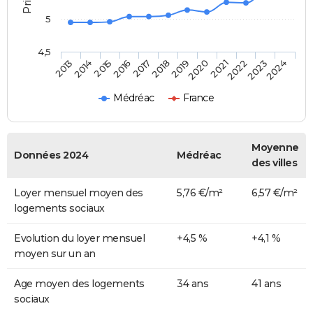
5
4,5
2014
2017
2020
2023
2015
2018
2021
2024
2013
2016
2019
2022
Médréac
France
Moyenne
Données 2024
Médréac
des villes
Loyer mensuel moyen des
5,76 €/m²
6,57 €/m²
logements sociaux
Evolution du loyer mensuel
+4,5 %
+4,1 %
moyen sur un an
Age moyen des logements
34 ans
41 ans
sociaux