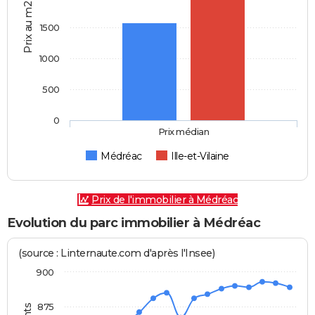
Prix au m2
1500
1000
500
0
Prix médian
Médréac
Ille-et-Vilaine
Prix de l'immobilier à Médréac
Evolution du parc immobilier à Médréac
(source : Linternaute.com d'après l'Insee)
900
875