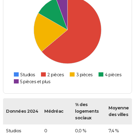
Studios
2 pièces
3 pièces
4 pièces
5 pièces et plus
% des
Moyenne
Données 2024
Médréac
logements
des villes
sociaux
Studios
0
0,0 %
7,4 %