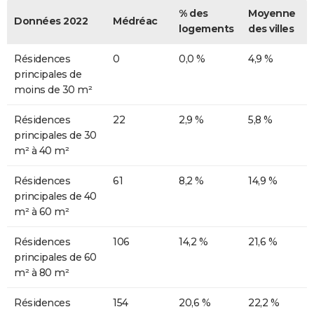
% des
Moyenne
Données 2022
Médréac
logements
des villes
Résidences
0
0,0 %
4,9 %
principales de
moins de 30 m²
Résidences
22
2,9 %
5,8 %
principales de 30
m² à 40 m²
Résidences
61
8,2 %
14,9 %
principales de 40
m² à 60 m²
Résidences
106
14,2 %
21,6 %
principales de 60
m² à 80 m²
Résidences
154
20,6 %
22,2 %