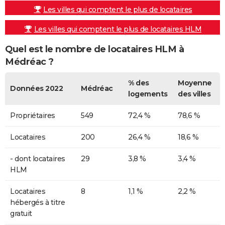
Les villes qui comptent le plus de locataires
Les villes qui comptent le plus de locataires HLM
Quel est le nombre de locataires HLM à
Médréac ?
% des
Moyenne
Données 2022
Médréac
logements
des villes
Propriétaires
549
72,4 %
78,6 %
Locataires
200
26,4 %
18,6 %
- dont locataires
29
3,8 %
3,4 %
HLM
Locataires
8
1,1 %
2,2 %
hébergés à titre
gratuit