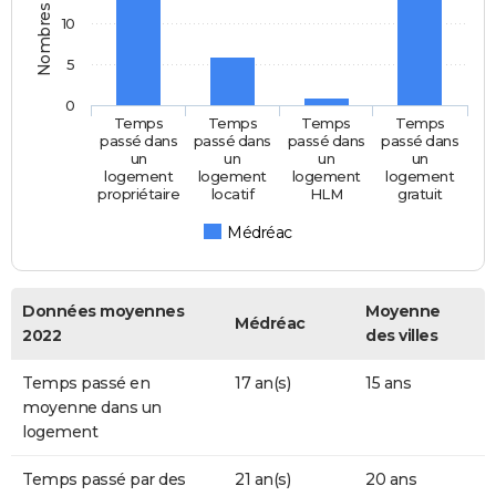
Nombres d'années
10
5
0
Temps
Temps
Temps
Temps
passé dans
passé dans
passé dans
passé dans
un
un
un
un
logement
logement
logement
logement
propriétaire
locatif
HLM
gratuit
Médréac
Données moyennes
Moyenne
Médréac
2022
des villes
Temps passé en
17 an(s)
15 ans
moyenne dans un
logement
Temps passé par des
21 an(s)
20 ans