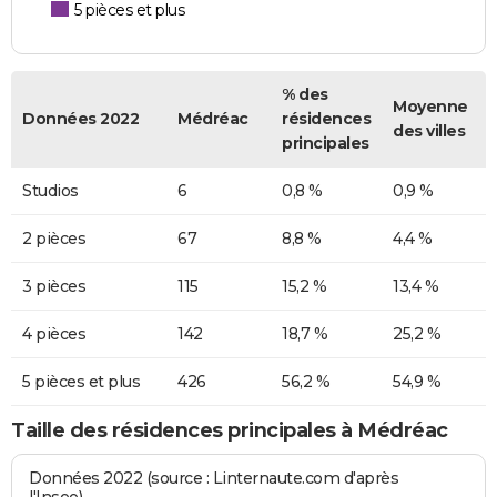
5 pièces et plus
% des
Moyenne
Données 2022
Médréac
résidences
des villes
principales
Studios
6
0,8 %
0,9 %
2 pièces
67
8,8 %
4,4 %
3 pièces
115
15,2 %
13,4 %
4 pièces
142
18,7 %
25,2 %
5 pièces et plus
426
56,2 %
54,9 %
Taille des résidences principales à Médréac
Données 2022 (source : Linternaute.com d'après