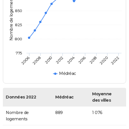
Nombre de logements
850
825
800
775
2014
2020
2006
2012
2018
2010
2016
2022
2008
Médréac
Moyenne
Données 2022
Médréac
des villes
Nombre de
889
1 076
logements