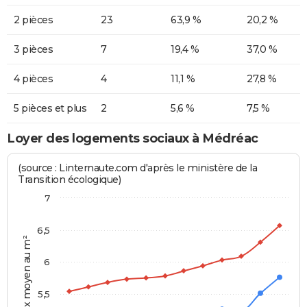
2 pièces
23
63,9 %
20,2 %
3 pièces
7
19,4 %
37,0 %
4 pièces
4
11,1 %
27,8 %
5 pièces et plus
2
5,6 %
7,5 %
Loyer des logements sociaux à Médréac
(source : Linternaute.com d'après le ministère de la
Transition écologique)
7
6,5
Prix moyen au m²
6
5,5