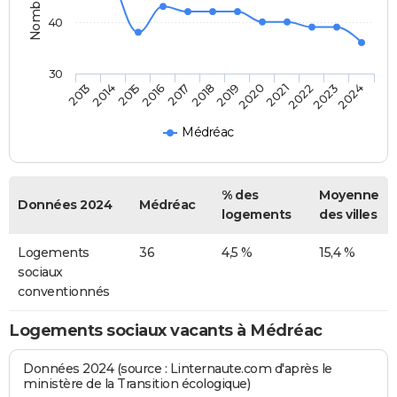
40
30
2013
2014
2015
2016
2017
2018
2019
2020
2021
2022
2023
2024
Médréac
% des
Moyenne
Données 2024
Médréac
logements
des villes
Logements
36
4,5 %
15,4 %
sociaux
conventionnés
Logements sociaux vacants à Médréac
Données 2024 (source : Linternaute.com d'après le
ministère de la Transition écologique)