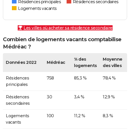
Résidences principales
Résidences secondaires
Logements vacants
Les villes où acheter sa résidence secondaire
Combien de logements vacants comptabilise
Médréac ?
% des
Moyenne
Données 2022
Médréac
logements
des villes
Résidences
758
85,3 %
78,4 %
principales
Résidences
30
3,4 %
12,9 %
secondaires
Logements
100
11,2 %
8,3 %
vacants