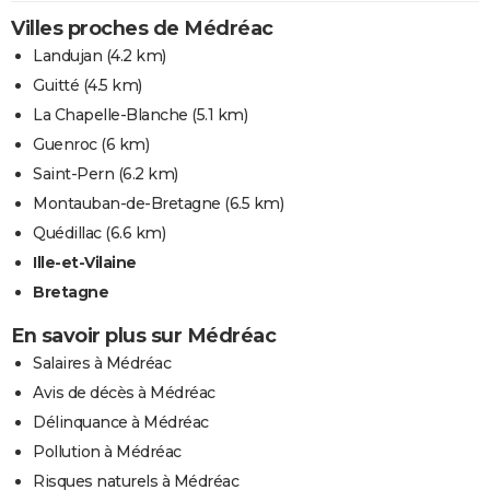
Villes proches de Médréac
Landujan
(4.2 km)
Guitté
(4.5 km)
La Chapelle-Blanche
(5.1 km)
Guenroc
(6 km)
Saint-Pern
(6.2 km)
Montauban-de-Bretagne
(6.5 km)
Quédillac
(6.6 km)
Ille-et-Vilaine
Bretagne
En savoir plus sur Médréac
Salaires à Médréac
Avis de décès à Médréac
Délinquance à Médréac
Pollution à Médréac
Risques naturels à Médréac