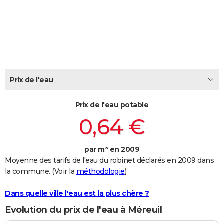
City break
Voyage de noces
Climat
Destinations
Voyage nature
Forum
+
PHOTO
GUIDES D'ACHAT
BONS PLANS
CARTE DE VOEUX
Prix de l'eau
Carte Bonne année
Carte Pâques
Carte de Noël
Carte Saint-Valentin
Carte d'anniversaire
DICTIONNAIRE
Prix de l'eau potable
Biographies
Expressions
Dictionnaire
Citations
Proverbes
PROGRAMME TV
0,64 €
COPAINS D'AVANT
par m³ en 2009
Se connecter
Collèges
Universités
Service militaire
S'inscrire
Lycées
Primaires
Entreprises
Avis de recherche
AVIS DE DÉCÈS
Moyenne des tarifs de l'eau du robinet déclarés en 2009 dans
la commune. (Voir la
méthodologie
)
FORUM
Lifestyle
Sport
Television
Cinema
Bricolage
Culture
Auto
Voyage
Dans quelle ville l'eau est la plus chère ?
Evolution du prix de l'eau à Méreuil