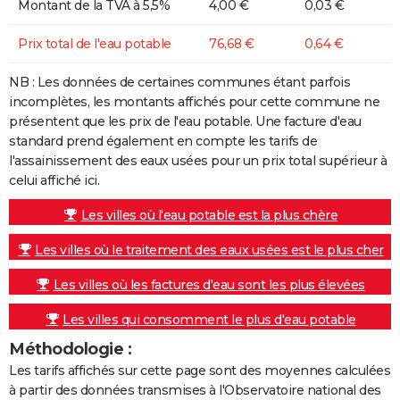
Montant de la TVA à 5,5%
4,00 €
0,03 €
Prix total de l'eau potable
76,68 €
0,64 €
NB : Les données de certaines communes étant parfois
incomplètes, les montants affichés pour cette commune ne
présentent que les prix de l'eau potable. Une facture d'eau
standard prend également en compte les tarifs de
l'assainissement des eaux usées pour un prix total supérieur à
celui affiché ici.
Les villes où l'eau potable est la plus chère
Les villes où le traitement des eaux usées est le plus cher
Les villes où les factures d'eau sont les plus élevées
Les villes qui consomment le plus d'eau potable
Méthodologie :
Les tarifs affichés sur cette page sont des moyennes calculées
à partir des données transmises à l'Observatoire national des