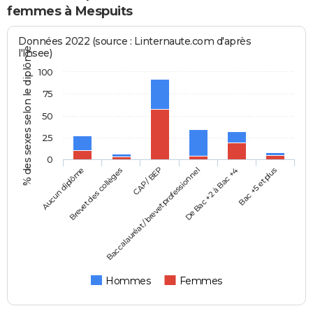
femmes à Mespuits
Données 2022 (source : Linternaute.com d'après
% des sexes selon le diplôme
l'Insee)
100
75
50
25
0
Aucun diplôme
Baccalauréat / brevet professionnel
CAP / BEP
Bac +5 et plus
Brevet des collèges
De Bac +2 à Bac +4
Hommes
Femmes