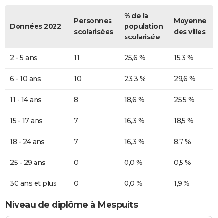
% de la
Personnes
Moyenne
Données 2022
population
scolarisées
des villes
scolarisée
2 - 5 ans
11
25,6 %
15,3 %
6 - 10 ans
10
23,3 %
29,6 %
11 - 14 ans
8
18,6 %
25,5 %
15 - 17 ans
7
16,3 %
18,5 %
18 - 24 ans
7
16,3 %
8,7 %
25 - 29 ans
0
0,0 %
0,5 %
30 ans et plus
0
0,0 %
1,9 %
Niveau de diplôme à Mespuits