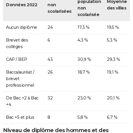
population
Moyenne
Données 2022
non
non
des villes
scolarisées
scolarisée
Aucun diplôme
24
17,3 %
19,5 %
Brevet des
6
4,3 %
5,3 %
collèges
CAP / BEP
43
30,9 %
29,3 %
Baccalauréat /
26
18,7 %
19,1 %
brevet
professionnel
De Bac +2 à Bac
32
23,0 %
20,1 %
+4
Bac +5 et plus
8
5,8 %
6,7 %
Niveau de diplôme des hommes et des