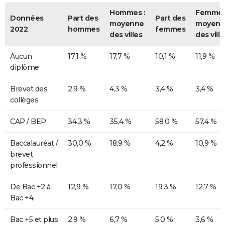
Hommes :
Femmes
Données
Part des
Part des
moyenne
moyenn
2022
hommes
femmes
des villes
des ville
Aucun
17,1 %
17,7 %
10,1 %
11,9 %
diplôme
Brevet des
2,9 %
4,3 %
3,4 %
3,4 %
collèges
CAP / BEP
34,3 %
35,4 %
58,0 %
57,4 %
Baccalauréat /
30,0 %
18,9 %
4,2 %
10,9 %
brevet
professionnel
De Bac +2 à
12,9 %
17,0 %
19,3 %
12,7 %
Bac +4
Bac +5 et plus
2,9 %
6,7 %
5,0 %
3,6 %