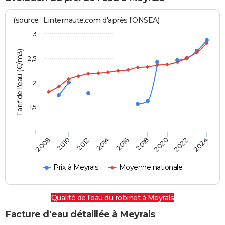
(source : Linternaute.com d'après l'ONSEA)
3
Tarif de l'eau (€/m3)
2,5
2
1,5
1
2016
2014
2024
2012
2022
2010
2020
2008
2018
Prix à Meyrals
Moyenne nationale
Qualité de l'eau du robinet à Meyrals
Facture d'eau détaillée à Meyrals