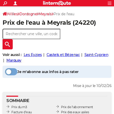
ACTUALITÉS
Connexion
S'inscrire
Villes
Dordogne
Meyrals
Prix de l'eau
Rechercher
Société
Education
Villes
Politique
Faits Divers
Monde
+
SPORT
Prix de l'eau à
Meyrals
(24220)
Football
Cyclisme
Forum
Coupe du monde 2026
Tennis
Rugby
CULTURE
TNT
Cinéma
Musique
Programme TV
Streaming
Sorties cinéma
+
FINANCE
Impôts
Immobilier
Banque
Crédit
Retraite
Epargne
Risques naturels par ville
Assurance
AUTO
Voir aussi :
Les Eyzies
Castels et Bézenac
Saint-Cyprien
Réserver un essai
Berlines
Forum auto
Essais
Citadines
SUV
+
HIGH-TECH
Marquay
Meilleur smartphone
Ordinateurs
Guide high-tech
Mobiles
Internet
Jeux vidéo
+
BRICOLAGE
Je m'abonne aux infos à pas rater
Aménagement intérieur
Cuisine
Jardinage
+
Forum
Extérieur
Salle de bains
Rangement
WEEK-END
Mise à jour le 10/02/26
Escapades
Expositions
Week-end nature
Guides de France
Patrimoine
Musées
+
LIFESTYLE
Bien-être
Mode
+
Art de vivre
Loisirs
Modes de vie
SANTE
SOMMAIRE
Prix du m3
Prix de l'abonnement
Guide de la santé
Médicaments
+
Alimentation
Maladies
Sommeil
VOYAGE
Facture d'eau
Prix des eaux usées