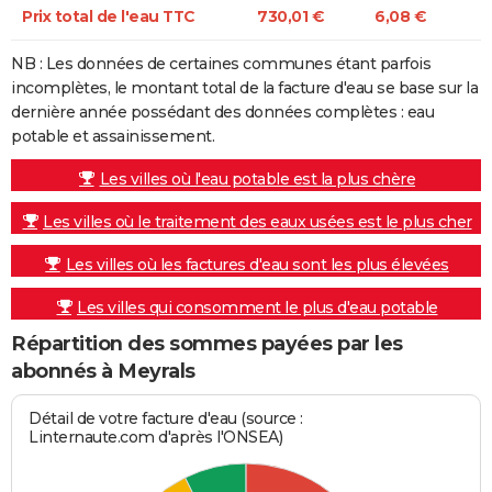
Prix total de l'eau TTC
730,01 €
6,08 €
NB : Les données de certaines communes étant parfois
incomplètes, le montant total de la facture d'eau se base sur la
dernière année possédant des données complètes : eau
potable et assainissement.
Les villes où l'eau potable est la plus chère
Les villes où le traitement des eaux usées est le plus cher
Les villes où les factures d'eau sont les plus élevées
Les villes qui consomment le plus d'eau potable
Répartition des sommes payées par les
abonnés à Meyrals
Détail de votre facture d'eau (source :
Linternaute.com d'après l'ONSEA)