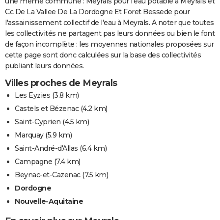
une même commune : Meyrals pour l'eau potable à Meyrals et
Cc De La Vallee De La Dordogne Et Foret Bessede pour
l'assainissement collectif de l'eau à Meyrals. A noter que toutes
les collectivités ne partagent pas leurs données ou bien le font
de façon incomplète : les moyennes nationales proposées sur
cette page sont donc calculées sur la base des collectivités
publiant leurs données.
Villes proches de Meyrals
Les Eyzies
(3.8 km)
Castels et Bézenac
(4.2 km)
Saint-Cyprien
(4.5 km)
Marquay
(5.9 km)
Saint-André-d'Allas
(6.4 km)
Campagne
(7.4 km)
Beynac-et-Cazenac
(7.5 km)
Dordogne
Nouvelle-Aquitaine