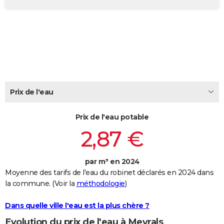
City break
Voyage de noces
Climat
Destinations
Voyage nature
Forum
+
PHOTO
GUIDES D'ACHAT
BONS PLANS
CARTE DE VOEUX
Carte Bonne année
Carte Pâques
Carte de Noël
Carte Saint-Valentin
Carte d'anniversaire
Prix de l'eau
DICTIONNAIRE
Biographies
Expressions
Dictionnaire
Citations
Proverbes
PROGRAMME TV
Prix de l'eau potable
2,87 €
COPAINS D'AVANT
Se connecter
Collèges
Universités
Service militaire
S'inscrire
Lycées
Primaires
Entreprises
Avis de recherche
AVIS DE DÉCÈS
par m³ en 2024
Moyenne des tarifs de l'eau du robinet déclarés en 2024 dans
FORUM
la commune. (Voir la
méthodologie
)
Lifestyle
Sport
Television
Cinema
Bricolage
Culture
Auto
Voyage
Dans quelle ville l'eau est la plus chère ?
Evolution du prix de l'eau à Meyrals