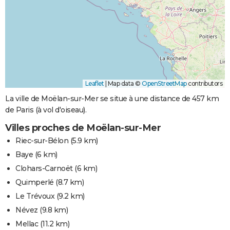
Leaflet
|
Map data ©
OpenStreetMap
contributors
La ville de Moëlan-sur-Mer se situe à une distance de 457 km
de Paris (à vol d'oiseau).
Villes proches de Moëlan-sur-Mer
Riec-sur-Bélon
(5.9 km)
Baye
(6 km)
Clohars-Carnoët
(6 km)
Quimperlé
(8.7 km)
Le Trévoux
(9.2 km)
Névez
(9.8 km)
Mellac
(11.2 km)