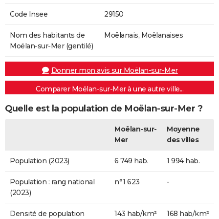
Code Insee
29150
Nom des habitants de
Moëlanais, Moëlanaises
Moëlan-sur-Mer (gentilé)
Donner mon avis sur Moëlan-sur-Mer
Comparer Moëlan-sur-Mer à une autre ville...
Quelle est la population de Moëlan-sur-Mer ?
Moëlan-sur-
Moyenne
Mer
des villes
Population (2023)
6 749 hab.
1 994 hab.
Population : rang national
n°1 623
-
(2023)
Densité de population
143 hab/km²
168 hab/km²