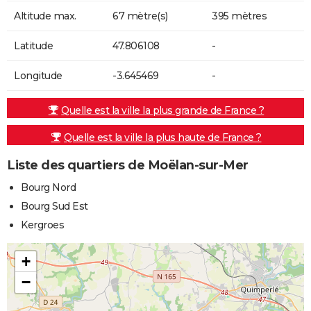
Altitude max.
67 mètre(s)
395 mètres
Latitude
47.806108
-
Longitude
-3.645469
-
Quelle est la ville la plus grande de France ?
Quelle est la ville la plus haute de France ?
Liste des quartiers de Moëlan-sur-Mer
Bourg Nord
Bourg Sud Est
Kergroes
+
−