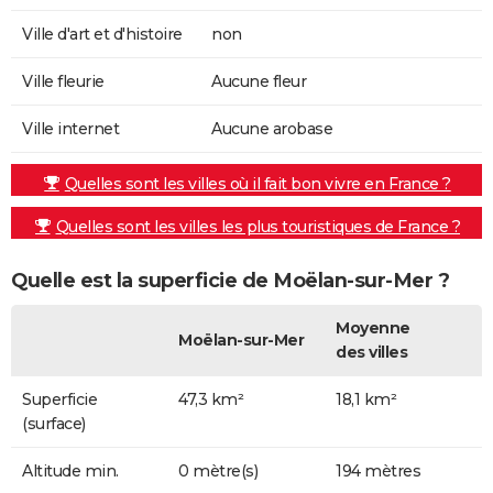
Ville d'art et d'histoire
non
Ville fleurie
Aucune fleur
Ville internet
Aucune arobase
Quelles sont les villes où il fait bon vivre en France ?
Quelles sont les villes les plus touristiques de France ?
Quelle est la superficie de Moëlan-sur-Mer ?
Moyenne
Moëlan-sur-Mer
des villes
Superficie
47,3 km²
18,1 km²
(surface)
Altitude min.
0 mètre(s)
194 mètres