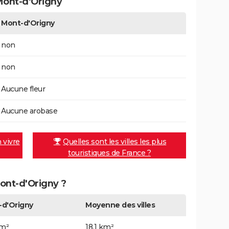
Mont-d'Origny
Mont-d'Origny
non
non
Aucune fleur
Aucune arobase
n vivre
Quelles sont les villes les plus
touristiques de France ?
Mont-d'Origny ?
-d'Origny
Moyenne des villes
km²
18,1 km²