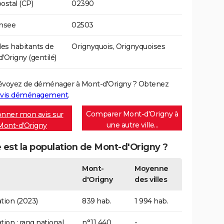
ostal (CP)
02390
Insee
02503
s habitants de
Orignyquois, Orignyquoises
'Origny (gentilé)
évoyez de déménager à Mont-d'Origny ? Obtenez
vis déménagement
.
Comparer Mont-d'Origny à
nner mon avis sur
une autre ville...
Mont-d'Origny
 est la population de Mont-d'Origny ?
Mont-
Moyenne
d'Origny
des villes
tion (2023)
839 hab.
1 994 hab.
tion : rang national
n°11 440
-