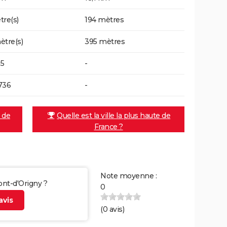
tre(s)
194 mètres
ètre(s)
395 mètres
15
-
736
-
e de
Quelle est la ville la plus haute de
France ?
Note moyenne :
ont-d'Origny ?
0
vis
(
0
avis)