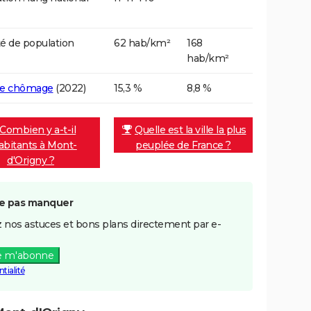
é de population
62 hab/km²
168
hab/km²
de chômage
(2022)
15,3 %
8,8 %
Combien y a-t-il
Quelle est la ville la plus
abitants à Mont-
peuplée de France ?
d'Origny ?
e pas manquer
 nos astuces et bons plans directement par e-
e m'abonne
tialité