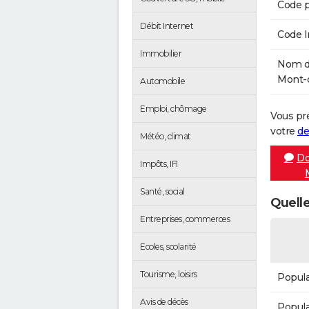
Code p
Débit Internet
Code 
Immobilier
Nom de
Mont-d
Automobile
Emploi, chômage
Vous pr
votre
de
Météo, climat
Do
Impôts, IFI
Santé, social
Quelle
Entreprises, commerces
Ecoles, scolarité
Tourisme, loisirs
Popula
Avis de décès
Popula