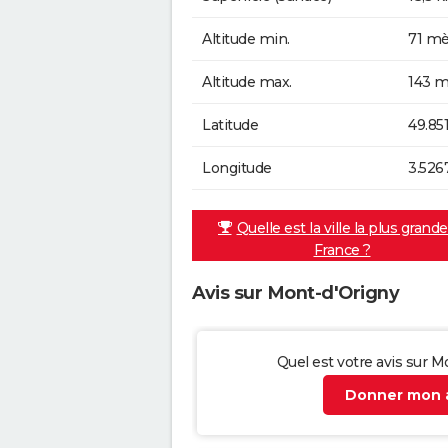
Altitude min.
71 mè
Altitude max.
143 m
Latitude
49.85
Longitude
3.526
Quelle est la ville la plus grand
France ?
Avis sur Mont-d'Origny
Quel est votre avis sur M
Donner mon a