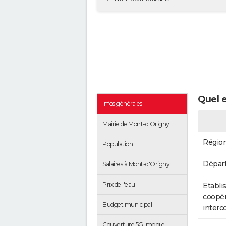
Quel e
Infos générales
Mairie de Mont-d'Origny
Régio
Population
Dépar
Salaires à Mont-d'Origny
Prix de l'eau
Etabli
coopér
Budget municipal
inter
Couverture 5G, mobile