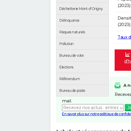
(2023)
Déchetterie Mont-d'Origny
Densit
Délinquance
(2023)
Risques naturels
Taux 
Pollution
Bureau de vote
d'h
Elections
Référendum
A n
Bureau de poste
Recevez
mail.
J
En savoir plus sur notre politique de confiden