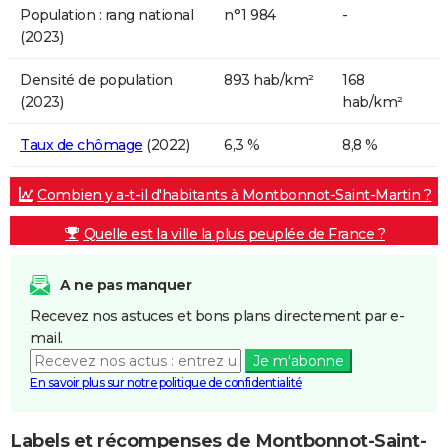
Population : rang national
n°1 984
-
(2023)
Densité de population
893 hab/km²
168
(2023)
hab/km²
Taux de chômage
(2022)
6,3 %
8,8 %
Combien y a-t-il d'habitants à Montbonnot-Saint-Martin ?
Quelle est la ville la plus peuplée de France ?
A ne pas manquer
Recevez nos astuces et bons plans directement par e-
mail.
Je m'abonne
En savoir plus sur notre politique de confidentialité
Labels et récompenses de Montbonnot-Saint-