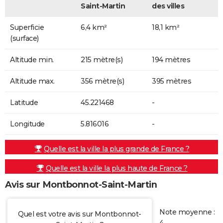
Saint-Martin
des villes
Superficie
6,4 km²
18,1 km²
(surface)
Altitude min.
215 mètre(s)
194 mètres
Altitude max.
356 mètre(s)
395 mètres
Latitude
45.221468
-
Longitude
5.816016
-
Quelle est la ville la plus grande de France ?
Quelle est la ville la plus haute de France ?
Avis sur Montbonnot-Saint-Martin
Note moyenne :
Quel est votre avis sur Montbonnot-