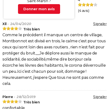
4
Saint-Martin ?
Donner mon avis
(
4
avis)
Xil
- 24/04/2020
Signaler
Très bien
Comme le précédent il manque un centre de village,
Montbonnot est divisé en trois, le calme c’est pour tous
ceux qui sont loin des axes routiers , rien n’est fait pour
protéger du bruit.__Je déplore aussi le manque de
solidarité, de sociabilité,même dire bonjour cela
écorche les lèvres des habitants, le corona déverrouille
un peu..Ici c’est chacun pour soit, dommage !
Heureusement, j’espere Que tous ne sont pas comme
cela.
Pierre
- 28/12/2019
Signaler
Très bien
confortable