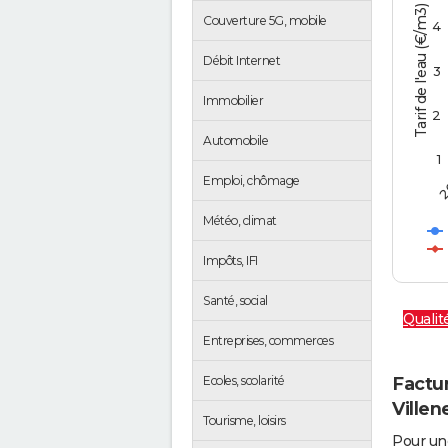
Tarif de l'eau (€/m3)
Couverture 5G, mobile
4
Débit Internet
3
Immobilier
2
Automobile
1
2
Emploi, chômage
Météo, climat
Impôts, IFI
Santé, social
Qualit
Entreprises, commerces
Factu
Ecoles, scolarité
Ville
Tourisme, loisirs
Pour un