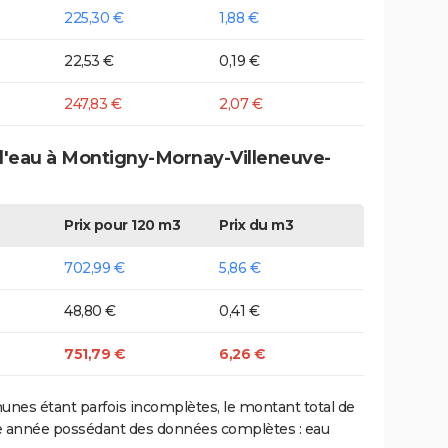
225,30 €
1,88 €
22,53 €
0,19 €
247,83 €
2,07 €
 d'eau à Montigny-Mornay-Villeneuve-
Prix pour 120 m3
Prix du m3
702,99 €
5,86 €
48,80 €
0,41 €
751,79 €
6,26 €
nes étant parfois incomplètes, le montant total de
ière année possédant des données complètes : eau