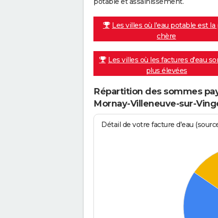
potable et assainissement.
Les villes où l'eau potable est la
chère
Les villes où les factures d'eau so
plus élevées
Répartition des sommes pay
Mornay-Villeneuve-sur-Vin
Détail de votre facture d'eau (sour