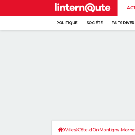
AC
POLITIQUE
SOCIÉTÉ
FAITS DIVER
Villes
Côte-d'Or
Montigny-Mornay