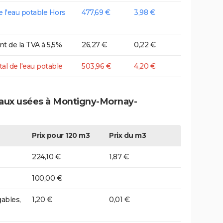
de l'eau potable Hors
477,69 €
3,98 €
t de la TVA à 5,5%
26,27 €
0,22 €
tal de l'eau potable
503,96 €
4,20 €
 eaux usées à Montigny-Mornay-
Prix pour 120 m3
Prix du m3
224,10 €
1,87 €
100,00 €
ables,
1,20 €
0,01 €