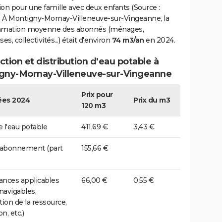
on pour une famille avec deux enfants (Source :
 À Montigny-Mornay-Villeneuve-sur-Vingeanne, la
mation moyenne des abonnés (ménages,
es, collectivités...) était d'environ
74 m3/an
en 2024.
tion et distribution d'eau potable à
gny-Mornay-Villeneuve-sur-Vingeanne
Prix pour
es 2024
Prix du m3
120 m3
e l'eau potable
411,69 €
3,43 €
 abonnement (part
155,66 €
nces applicables
66,00 €
0,55 €
 navigables,
tion de la ressource,
on, etc.)