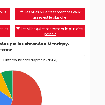
 plus
Les villes où le traitement des eaux
usées est le plus cher
nt les
Les villes qui consomment le plus d'eau
potable
ées par les abonnés à Montigny-
geanne
ce : Linternaute.com d'après l'ONSEA)