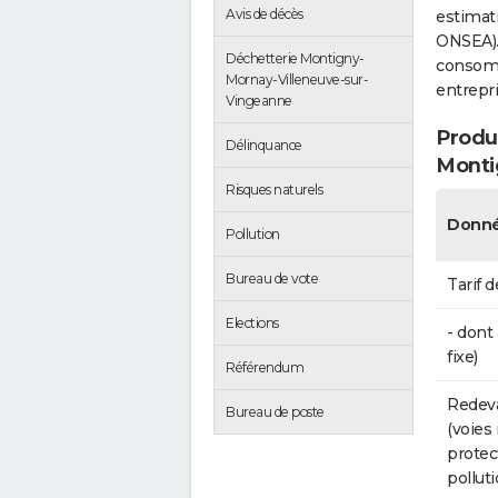
Avis de décès
estimati
ONSEA).
Déchetterie Montigny-
consom
Mornay-Villeneuve-sur-
entrepris
Vingeanne
Produc
Délinquance
Monti
Risques naturels
Donné
Pollution
Bureau de vote
Tarif d
Elections
- dont
fixe)
Référendum
Redeva
Bureau de poste
(voies
protec
polluti