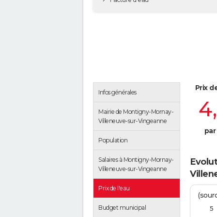
Prix d
Infos générales
4
Mairie de Montigny-Mornay-
Villeneuve-sur-Vingeanne
par
Population
Salaires à Montigny-Mornay-
Evolut
Villeneuve-sur-Vingeanne
Ville
Prix de l'eau
(sour
Budget municipal
5