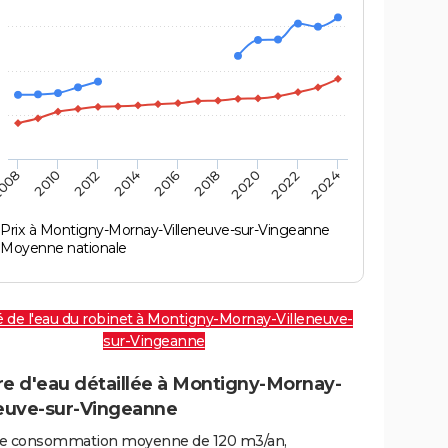
008
2010
2012
2014
2016
2018
2020
2022
2024
Prix à Montigny-Mornay-Villeneuve-sur-Vingeanne
Moyenne nationale
é de l'eau du robinet à Montigny-Mornay-Villeneuve-
sur-Vingeanne
re d'eau détaillée à Montigny-Mornay-
neuve-sur-Vingeanne
e consommation moyenne de 120 m3/an,