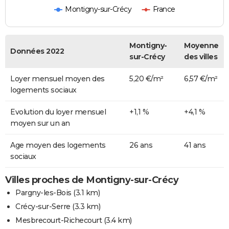
Montigny-sur-Crécy
France
Montigny-
Moyenne
Données 2022
sur-Crécy
des villes
Loyer mensuel moyen des
5,20 €/m²
6,57 €/m²
logements sociaux
Evolution du loyer mensuel
+1,1 %
+4,1 %
moyen sur un an
Age moyen des logements
26 ans
41 ans
sociaux
Villes proches de Montigny-sur-Crécy
Pargny-les-Bois
(3.1 km)
Crécy-sur-Serre
(3.3 km)
Mesbrecourt-Richecourt
(3.4 km)