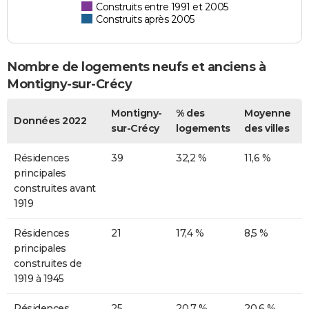
Construits entre 1991 et 2005
Construits après 2005
Nombre de logements neufs et anciens à
Montigny-sur-Crécy
Montigny-
% des
Moyenne
Données 2022
sur-Crécy
logements
des villes
Résidences
39
32,2 %
11,6 %
principales
construites avant
1919
Résidences
21
17,4 %
8,5 %
principales
construites de
1919 à 1945
Résidences
25
20,7 %
20,6 %