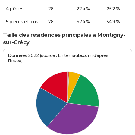
4 pièces
28
22,4 %
25,2 %
5 pièces et plus
78
62,4 %
54,9 %
Taille des résidences principales à Montigny-
sur-Crécy
Données 2022 (source : Linternaute.com d'après
l'Insee)