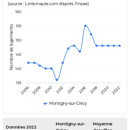
(source : Linternaute.com d'après l'Insee)
160
155
Nombre de logements
150
145
140
135
2014
2008
2022
2016
2010
2018
2012
2006
2020
Montigny-sur-Crécy
Montigny-sur-
Moyenne
Données 2022