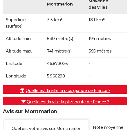
Moyenne
Montmarlon
des villes
Superficie
3,3 km²
18,1 km²
(surface)
Altitude min.
630 mètre(s)
194 mètres
Altitude max.
741 mètre(s)
395 mètres
Latitude
46.873026
-
Longitude
5.966298
-
Quelle est la ville la plus grande de France ?
Quelle est la ville la plus haute de France ?
Avis sur Montmarlon
Note moyenne :
Quel est votre avis sur Montmarlon