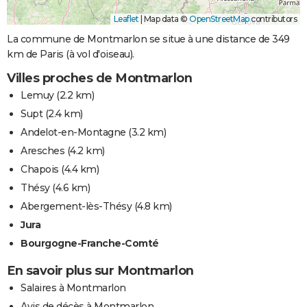
Leaflet
|
Map data ©
OpenStreetMap
contributors
La commune de Montmarlon se situe à une distance de 349
km de Paris (à vol d'oiseau).
Villes proches de Montmarlon
Lemuy
(2.2 km)
Supt
(2.4 km)
Andelot-en-Montagne
(3.2 km)
Aresches
(4.2 km)
Chapois
(4.4 km)
Thésy
(4.6 km)
Abergement-lès-Thésy
(4.8 km)
Jura
Bourgogne-Franche-Comté
En savoir plus sur Montmarlon
Salaires à Montmarlon
Avis de décès à Montmarlon