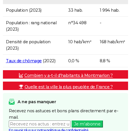
Population (2023)
33 hab.
1 994 hab.
Population : rang national
n°34 498
-
(2023)
Densité de population
10 hab/km²
168 hab/km²
(2023)
Taux de chômage
(2022)
0,0 %
8,8 %
Combien y a-t-il d'habitants à Montmarlon ?
Quelle est la ville la plus peuplée de France ?
A ne pas manquer
Recevez nos astuces et bons plans directement par e-
mail.
Je m'abonne
En savoir plus sur notre politique de confidentialité