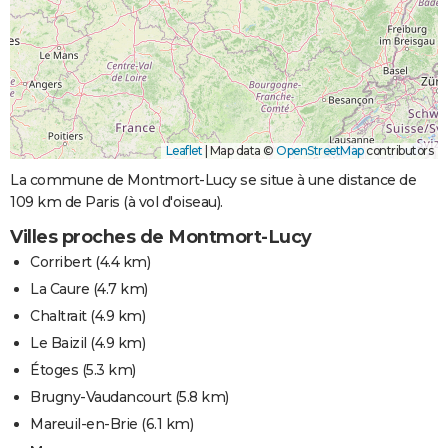
Leaflet
|
Map data ©
OpenStreetMap
contributors
La commune de Montmort-Lucy se situe à une distance de
109 km de Paris (à vol d'oiseau).
Villes proches de Montmort-Lucy
Corribert
(4.4 km)
La Caure
(4.7 km)
Chaltrait
(4.9 km)
Le Baizil
(4.9 km)
Étoges
(5.3 km)
Brugny-Vaudancourt
(5.8 km)
Mareuil-en-Brie
(6.1 km)