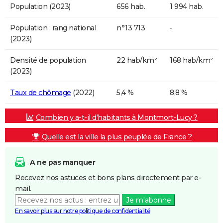
Population (2023)
656 hab.
1 994 hab.
Population : rang national
n°13 713
-
(2023)
Densité de population
22 hab/km²
168 hab/km²
(2023)
Taux de chômage
(2022)
5,4 %
8,8 %
Combien y a-t-il d'habitants à Montmort-Lucy ?
Quelle est la ville la plus peuplée de France ?
A ne pas manquer
Recevez nos astuces et bons plans directement par e-
mail.
Je m'abonne
En savoir plus sur notre politique de confidentialité