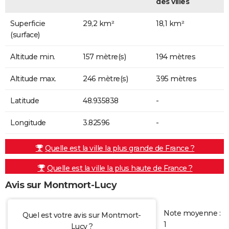
des villes
Superficie
29,2 km²
18,1 km²
(surface)
Altitude min.
157 mètre(s)
194 mètres
Altitude max.
246 mètre(s)
395 mètres
Latitude
48.935838
-
Longitude
3.82596
-
Quelle est la ville la plus grande de France ?
Quelle est la ville la plus haute de France ?
Avis sur Montmort-Lucy
Note moyenne :
Quel est votre avis sur Montmort-
1
Lucy ?