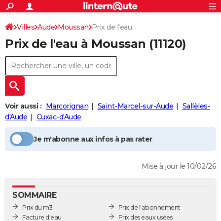
ACTUALITÉS
Connexion
S'inscrire
Villes
Aude
Moussan
Prix de l'eau
Rechercher
Société
Education
Villes
Politique
Faits Divers
Monde
+
SPORT
Prix de l'eau à
Moussan
(11120)
Football
Cyclisme
Forum
Coupe du monde 2026
Tennis
Rugby
CULTURE
TNT
Cinéma
Musique
Programme TV
Streaming
Sorties cinéma
+
FINANCE
Impôts
Immobilier
Banque
Crédit
Retraite
Epargne
Risques naturels par ville
Assurance
AUTO
Voir aussi :
Marcorignan
Saint-Marcel-sur-Aude
Sallèles-
Réserver un essai
Berlines
Forum auto
Essais
Citadines
SUV
+
HIGH-TECH
d'Aude
Cuxac-d'Aude
Meilleur smartphone
Ordinateurs
Guide high-tech
Mobiles
Internet
Jeux vidéo
+
BRICOLAGE
Je m'abonne aux infos à pas rater
Aménagement intérieur
Cuisine
Jardinage
+
Forum
Extérieur
Salle de bains
Rangement
WEEK-END
Mise à jour le 10/02/26
Escapades
Expositions
Week-end nature
Guides de France
Patrimoine
Musées
+
LIFESTYLE
Bien-être
Mode
+
Art de vivre
Loisirs
Modes de vie
SANTE
SOMMAIRE
Prix du m3
Prix de l'abonnement
Guide de la santé
Médicaments
+
Alimentation
Maladies
Sommeil
VOYAGE
Facture d'eau
Prix des eaux usées