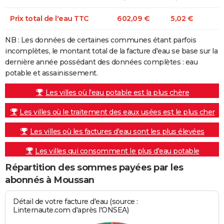
Prix total de l'eau TTC
602,09 €
5,02 €
NB : Les données de certaines communes étant parfois
incomplètes, le montant total de la facture d'eau se base sur la
dernière année possédant des données complètes : eau
potable et assainissement.
Les villes où l'eau potable est la plus chère
Les villes où le traitement des eaux usées est le plus cher
Les villes où les factures d'eau sont les plus élevées
Les villes qui consomment le plus d'eau potable
Répartition des sommes payées par les
abonnés à Moussan
Détail de votre facture d'eau (source :
Linternaute.com d'après l'ONSEA)