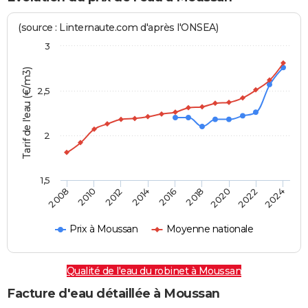
(source : Linternaute.com d'après l'ONSEA)
3
Tarif de l'eau (€/m3)
2,5
2
1,5
2016
2014
2024
2012
2022
2010
2020
2008
2018
Prix à Moussan
Moyenne nationale
Qualité de l'eau du robinet à Moussan
Facture d'eau détaillée à Moussan