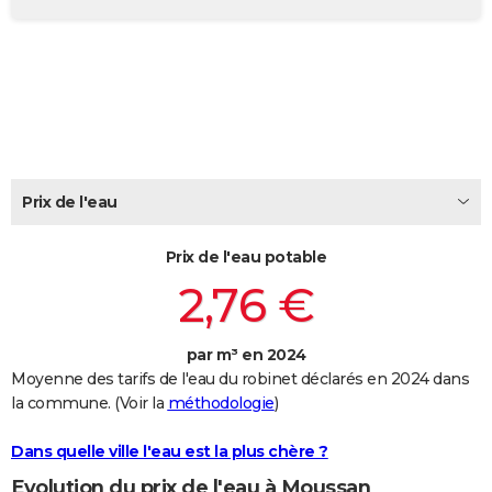
City break
Voyage de noces
Climat
Destinations
Voyage nature
Forum
+
PHOTO
GUIDES D'ACHAT
BONS PLANS
CARTE DE VOEUX
Carte Bonne année
Carte Pâques
Carte de Noël
Carte Saint-Valentin
Carte d'anniversaire
Prix de l'eau
DICTIONNAIRE
Biographies
Expressions
Dictionnaire
Citations
Proverbes
PROGRAMME TV
Prix de l'eau potable
2,76 €
COPAINS D'AVANT
Se connecter
Collèges
Universités
Service militaire
S'inscrire
Lycées
Primaires
Entreprises
Avis de recherche
AVIS DE DÉCÈS
par m³ en 2024
Moyenne des tarifs de l'eau du robinet déclarés en 2024 dans
FORUM
la commune. (Voir la
méthodologie
)
Lifestyle
Sport
Television
Cinema
Bricolage
Culture
Auto
Voyage
Dans quelle ville l'eau est la plus chère ?
Evolution du prix de l'eau à Moussan