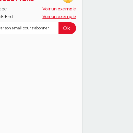
age
Voir un exemple
k-End
Voir un exemple