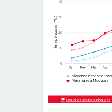
40
30
Températures ( °C )
20
10
0
Jan
Fev
Mar
Avr
Moyenne nationale : ma
Maximales à Moussan
Les villes les plus chaudes