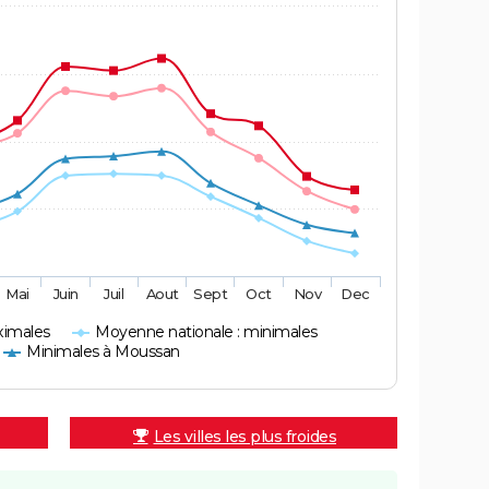
Mai
Juin
Juil
Aout
Sept
Oct
Nov
Dec
ximales
Moyenne nationale : minimales
Minimales à Moussan
Les villes les plus froides