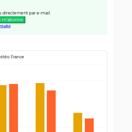
 directement par e-mail.
e m'abonne
tialité
Météo France