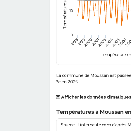
10
0
2001
2003
2004
2005
1998
2006
1999
20
2000
Température m
La commune de Moussan est passée d
°c en 2025.
Afficher les données climatiques
Températures à Moussan en
Source : Linternaute.com d'après 