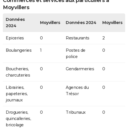
Commerces et services aux particuliers à
Moyvillers
Données
Moyvillers
Données 2024
Moyvillers
2024
Epiceries
0
Restaurants
2
Boulangeries
1
Postes de
0
police
Boucheries,
0
Gendarmeries
0
charcuteries
Librairies,
0
Agences du
0
papeteries,
Trésor
journaux
Drogueries,
0
Tribunaux
0
quincalleries,
bricolage