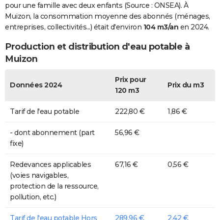
pour une famille avec deux enfants (Source : ONSEA). À
Muizon, la consommation moyenne des abonnés (ménages,
entreprises, collectivités...) était d'environ
104 m3/an
en 2024.
Production et distribution d'eau potable à
Muizon
Prix pour
Données 2024
Prix du m3
120 m3
Tarif de l'eau potable
222,80 €
1,86 €
- dont abonnement (part
56,96 €
fixe)
Redevances applicables
67,16 €
0,56 €
(voies navigables,
protection de la ressource,
pollution, etc.)
Tarif de l'eau potable Hors
289,96 €
2,42 €