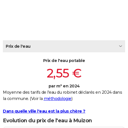
City break
Voyage de noces
Climat
Destinations
Voyage nature
Forum
+
PHOTO
GUIDES D'ACHAT
BONS PLANS
CARTE DE VOEUX
Prix de l'eau
Carte Bonne année
Carte Pâques
Carte de Noël
Carte Saint-Valentin
Carte d'anniversaire
DICTIONNAIRE
Prix de l'eau potable
Biographies
Expressions
Dictionnaire
Citations
Proverbes
PROGRAMME TV
2,55 €
COPAINS D'AVANT
par m³ en 2024
Se connecter
Collèges
Universités
Service militaire
S'inscrire
Lycées
Primaires
Entreprises
Avis de recherche
AVIS DE DÉCÈS
Moyenne des tarifs de l'eau du robinet déclarés en 2024 dans
la commune. (Voir la
méthodologie
)
FORUM
Lifestyle
Sport
Television
Cinema
Bricolage
Culture
Auto
Voyage
Dans quelle ville l'eau est la plus chère ?
Evolution du prix de l'eau à Muizon