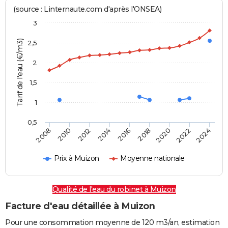
(source : Linternaute.com d'après l'ONSEA)
3
Tarif de l'eau (€/m3)
2,5
2
1,5
1
0,5
2016
2014
2024
2012
2022
2010
2020
2008
2018
Prix à Muizon
Moyenne nationale
Qualité de l'eau du robinet à Muizon
Facture d'eau détaillée à Muizon
Pour une consommation moyenne de 120 m3/an, estimation