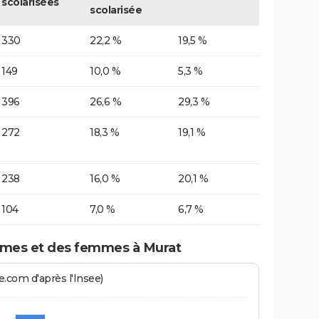
scolarisées
scolarisée
330
22,2 %
19,5 %
149
10,0 %
5,3 %
396
26,6 %
29,3 %
272
18,3 %
19,1 %
238
16,0 %
20,1 %
104
7,0 %
6,7 %
mes et des femmes à Murat
.com d'après l'Insee)