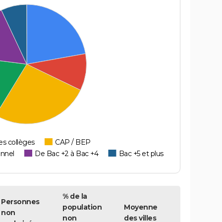
es collèges
CAP / BEP
onnel
De Bac +2 à Bac +4
Bac +5 et plus
% de la
Personnes
population
Moyenne
non
non
des villes