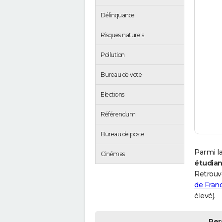
Délinquance
Risques naturels
Pollution
Bureau de vote
Elections
Référendum
Bureau de poste
Parmi la
Cinémas
étudian
Retrouv
de Fran
élevé).
Per