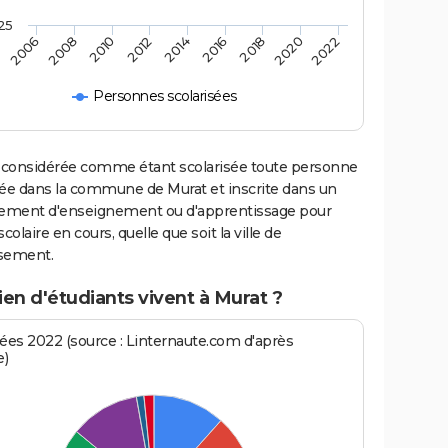
25
2014
2010
2020
2006
2016
2012
2022
2008
2018
Personnes scolarisées
 considérée comme étant scolarisée toute personne
iée dans la commune de Murat et inscrite dans un
sement d'enseignement ou d'apprentissage pour
scolaire en cours, quelle que soit la ville de
ssement.
en d'étudiants vivent à Murat ?
es 2022 (source : Linternaute.com d'après
e)