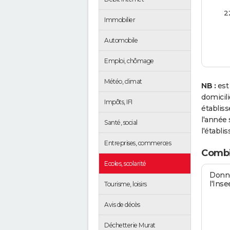
2
Immobilier
Automobile
Emploi, chômage
Météo, climat
NB :
est
domicil
Impôts, IFI
établis
l'année 
Santé, social
l'établi
Entreprises, commerces
Combi
Ecoles, scolarité
Donné
l'Inse
Tourisme, loisirs
Avis de décès
Déchetterie Murat