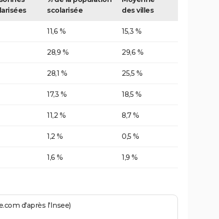
larisées
scolarisée
des villes
11,6 %
15,3 %
28,9 %
29,6 %
28,1 %
25,5 %
17,3 %
18,5 %
11,2 %
8,7 %
1,2 %
0,5 %
1,6 %
1,9 %
.com d'après l'Insee)