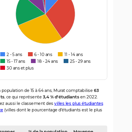
2 - 5 ans
6 - 10 ans
11 - 14 ans
15 - 17 ans
18 - 24 ans
25 - 29 ans
30 ans et plus
 population de 15 à 64 ans, Murat comptabilise
63
ts
, ce qui représente
3,4 % d'étudiants
en 2022.
ez aussi le classement des
villes les plus étudiantes
ce
(villes dont le pourcentage d'étudiants est le plus
sonnes
% de la population
Moyenne