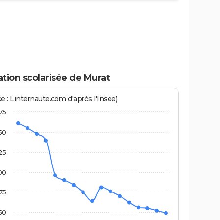
tion scolarisée de Murat
e : Linternaute.com d'après l'Insee)
75
50
25
00
75
50