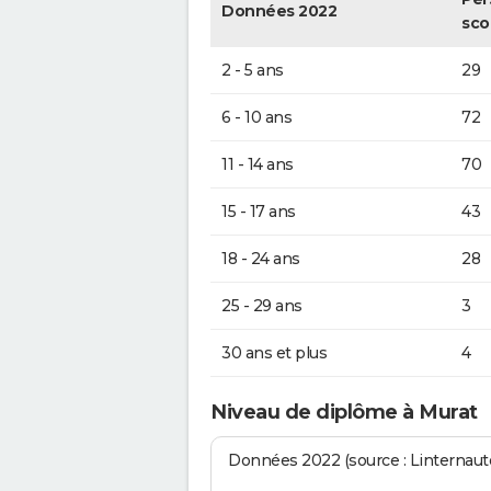
Données 2022
sco
2 - 5 ans
29
6 - 10 ans
72
11 - 14 ans
70
15 - 17 ans
43
18 - 24 ans
28
25 - 29 ans
3
30 ans et plus
4
Niveau de diplôme à Murat
Données 2022 (source : Linternaute