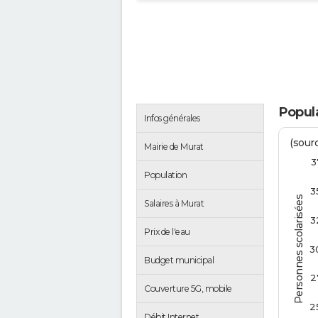
Popula
Infos générales
(sourc
Mairie de Murat
3
Population
3
Personnes scolarisées
Salaires à Murat
3
Prix de l'eau
3
Budget municipal
2
Couverture 5G, mobile
2
Débit Internet