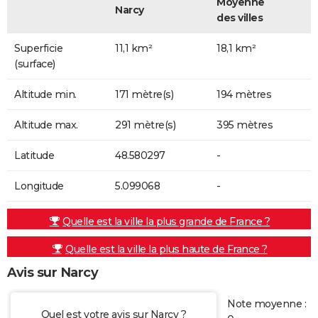
Moyenne
Narcy
des villes
Superficie
11,1 km²
18,1 km²
(surface)
Altitude min.
171 mètre(s)
194 mètres
Altitude max.
291 mètre(s)
395 mètres
Latitude
48.580297
-
Longitude
5.099068
-
Quelle est la ville la plus grande de France ?
Quelle est la ville la plus haute de France ?
Avis sur Narcy
Note moyenne :
Quel est votre avis sur Narcy ?