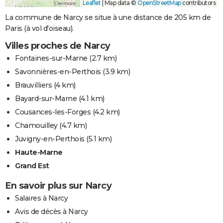
Leaflet
|
Map data ©
OpenStreetMap
contributors
La commune de Narcy se situe à une distance de 205 km de
Paris (à vol d'oiseau).
Villes proches de Narcy
Fontaines-sur-Marne
(2.7 km)
Savonnières-en-Perthois
(3.9 km)
Brauvilliers
(4 km)
Bayard-sur-Marne
(4.1 km)
Cousances-les-Forges
(4.2 km)
Chamouilley
(4.7 km)
Juvigny-en-Perthois
(5.1 km)
Haute-Marne
Grand Est
En savoir plus sur Narcy
Salaires à Narcy
Avis de décès à Narcy