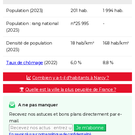
Population (2023)
201 hab.
1 994 hab.
Population : rang national
n°25 995
-
(2023)
Densité de population
18 hab/km²
168 hab/km²
(2023)
Taux de chômage
(2022)
6,0 %
8,8 %
Combien y a-t-il d'habitants à Narcy ?
Quelle est la ville la plus peuplée de France ?
A ne pas manquer
Recevez nos astuces et bons plans directement par e-
mail.
Je m'abonne
En savoir plus sur notre politique de confidentialité