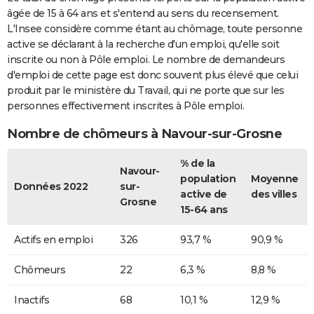
âgée de 15 à 64 ans et s'entend au sens du recensement.
L'Insee considère comme étant au chômage, toute personne
active se déclarant à la recherche d'un emploi, qu'elle soit
inscrite ou non à Pôle emploi. Le nombre de demandeurs
d'emploi de cette page est donc souvent plus élevé que celui
produit par le ministère du Travail, qui ne porte que sur les
personnes effectivement inscrites à Pôle emploi.
Nombre de chômeurs à Navour-sur-Grosne
% de la
Navour-
population
Moyenne
Données 2022
sur-
active de
des villes
Grosne
15-64 ans
Actifs en emploi
326
93,7 %
90,9 %
Chômeurs
22
6,3 %
8,8 %
Inactifs
68
10,1 %
12,9 %