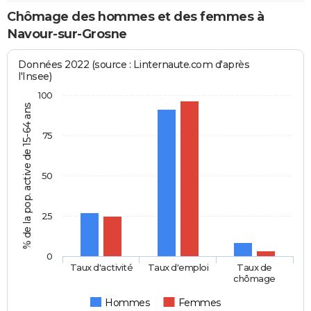
Chômage des hommes et des femmes à
Navour-sur-Grosne
Données 2022 (source : Linternaute.com d'après
l'Insee)
100
% de la pop. active de 15-64 ans
75
50
25
0
Taux d'activité
Taux d'emploi
Taux de
chômage
Hommes
Femmes