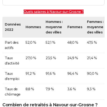
Quels salaires à Navour-sur-Grosne ?
Hommes :
Femmes :
Données
Hommes
moyenne
Femmes
moyenne
2022
des villes
des villes
Part des
52,0 %
52,1 %
48,0 %
47,5 %
actifs
Taux
27,0 %
23,5 %
24,9 %
21,4 %
d'activité
Taux
91,2 %
91,6 %
96,4 %
90,0 %
d'emploi
Taux de
8,8 %
7,9 %
3,6 %
9,3 %
chômage
Combien de retraités à Navour-sur-Grosne ?