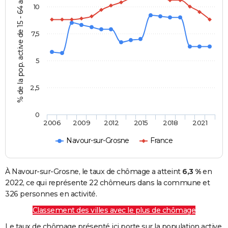
% de la pop. active de 15 - 64 ans
10
7,5
5
2,5
0
2006
2009
2012
2015
2018
2021
Navour-sur-Grosne
France
À Navour-sur-Grosne, le taux de chômage a atteint
6,3 %
en
2022, ce qui représente 22 chômeurs dans la commune et
326 personnes en activité.
Classement des villes avec le plus de chômage
Le taux de chômage présenté ici porte sur la population active