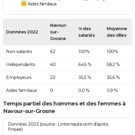
Aides familiaux
Navour-
% des
Moyenne
Données 2022
sur-
salariés
des villes
Grosne
Non-salariés
62
100%
100%
Indépendants
40
64,5 %
58,2 %
Employeurs
22
35,5 %
35,6 %
Aides familiaux
0
0,0 %
0,9 %
Temps partiel des hommes et des femmes à
Navour-sur-Grosne
Données 2022 (source : Linternaute.com d'après
l'Insee)