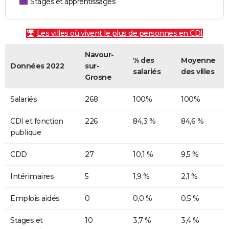
Stages et apprentissages
Les villes où vivent le plus de personnes en CDI
Navour-
% des
Moyenne
Données 2022
sur-
salariés
des villes
Grosne
Salariés
268
100%
100%
CDI et fonction
226
84,3 %
84,6 %
publique
CDD
27
10,1 %
9,5 %
Intérimaires
5
1,9 %
2,1 %
Emplois aidés
0
0,0 %
0,5 %
Stages et
10
3,7 %
3,4 %