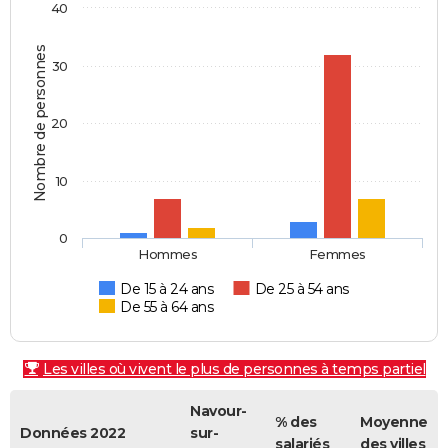
40
Nombre de personnes
30
20
10
0
Hommes
Femmes
De 15 à 24 ans
De 25 à 54 ans
De 55 à 64 ans
Les villes où vivent le plus de personnes à temps partiel
Navour-
% des
Moyenne
Données 2022
sur-
salariés
des villes