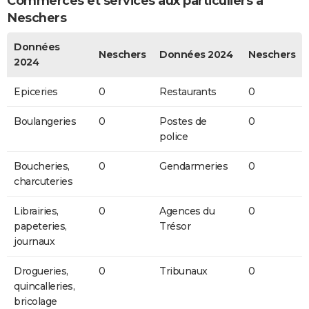
Commerces et services aux particuliers à
Neschers
Données
Neschers
Données 2024
Neschers
2024
Epiceries
0
Restaurants
0
Boulangeries
0
Postes de
0
police
Boucheries,
0
Gendarmeries
0
charcuteries
Librairies,
0
Agences du
0
papeteries,
Trésor
journaux
Drogueries,
0
Tribunaux
0
quincalleries,
bricolage