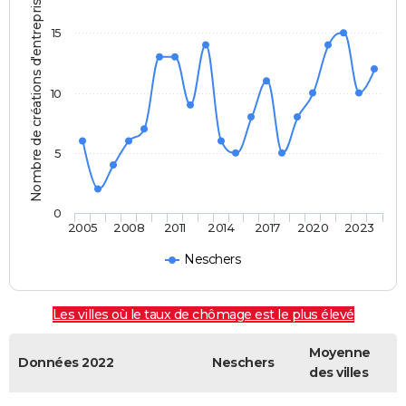
Nombre de créations d'entreprises
15
10
5
0
2005
2008
2011
2014
2017
2020
2023
Neschers
Les villes où le taux de chômage est le plus élevé
Moyenne
Données 2022
Neschers
des villes