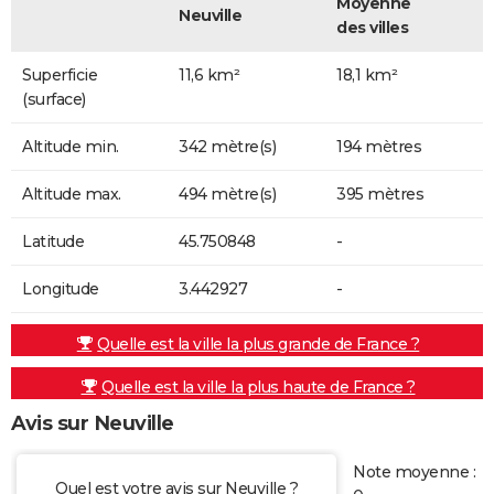
Moyenne
Neuville
des villes
Superficie
11,6 km²
18,1 km²
(surface)
Altitude min.
342 mètre(s)
194 mètres
Altitude max.
494 mètre(s)
395 mètres
Latitude
45.750848
-
Longitude
3.442927
-
Quelle est la ville la plus grande de France ?
Quelle est la ville la plus haute de France ?
Avis sur Neuville
Note moyenne :
Quel est votre avis sur Neuville ?