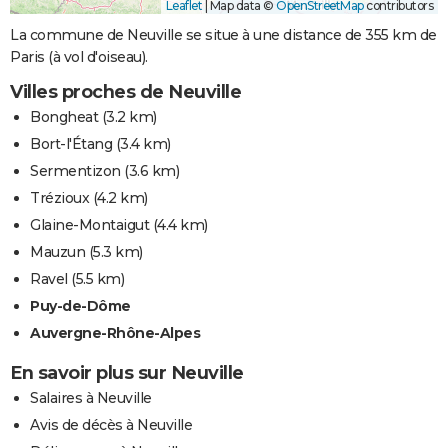
Leaflet
|
Map data ©
OpenStreetMap
contributors
La commune de Neuville se situe à une distance de 355 km de
Paris (à vol d'oiseau).
Villes proches de Neuville
Bongheat
(3.2 km)
Bort-l'Étang
(3.4 km)
Sermentizon
(3.6 km)
Trézioux
(4.2 km)
Glaine-Montaigut
(4.4 km)
Mauzun
(5.3 km)
Ravel
(5.5 km)
Puy-de-Dôme
Auvergne-Rhône-Alpes
En savoir plus sur Neuville
Salaires à Neuville
Avis de décès à Neuville