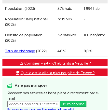
Population (2023)
373 hab.
1 994 hab.
Population : rang national
n°19 507
-
(2023)
Densité de population
32 hab/km²
168 hab/km²
(2023)
Taux de chômage
(2022)
4,8 %
8,8 %
Combien y a-t-il d'habitants à Neuville ?
Quelle est la ville la plus peuplée de France ?
A ne pas manquer
Recevez nos astuces et bons plans directement par e-
mail.
Je m'abonne
En savoir plus sur notre politique de confidentialité