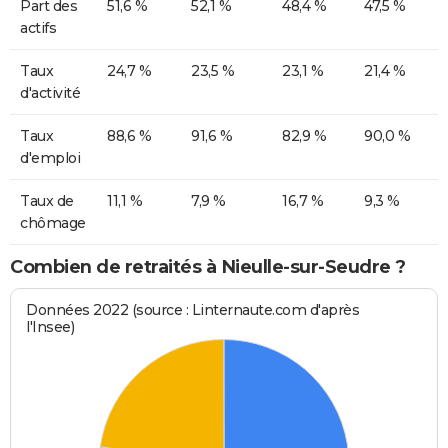
Part des
51,6 %
52,1 %
48,4 %
47,5 %
actifs
Taux
24,7 %
23,5 %
23,1 %
21,4 %
d'activité
Taux
88,6 %
91,6 %
82,9 %
90,0 %
d'emploi
Taux de
11,1 %
7,9 %
16,7 %
9,3 %
chômage
Combien de retraités à Nieulle-sur-Seudre ?
Données 2022 (source : Linternaute.com d'après
l'Insee)