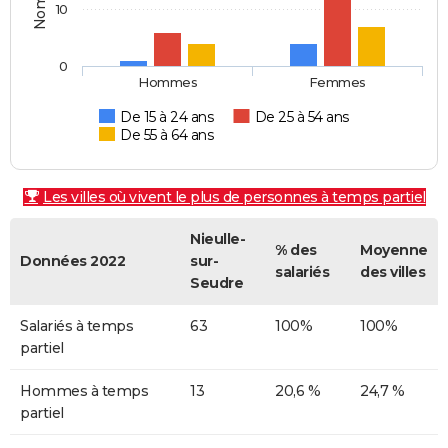
10
0
Hommes
Femmes
De 15 à 24 ans
De 25 à 54 ans
De 55 à 64 ans
Les villes où vivent le plus de personnes à temps partiel
Nieulle-
% des
Moyenne
Données 2022
sur-
salariés
des villes
Seudre
Salariés à temps
63
100%
100%
partiel
Hommes à temps
13
20,6 %
24,7 %
partiel