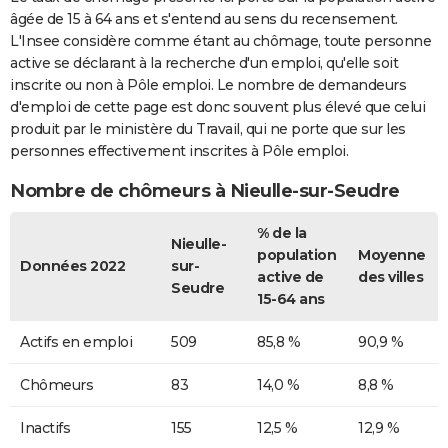
âgée de 15 à 64 ans et s'entend au sens du recensement.
L'Insee considère comme étant au chômage, toute personne
active se déclarant à la recherche d'un emploi, qu'elle soit
inscrite ou non à Pôle emploi. Le nombre de demandeurs
d'emploi de cette page est donc souvent plus élevé que celui
produit par le ministère du Travail, qui ne porte que sur les
personnes effectivement inscrites à Pôle emploi.
Nombre de chômeurs à Nieulle-sur-Seudre
% de la
Nieulle-
population
Moyenne
Données 2022
sur-
active de
des villes
Seudre
15-64 ans
Actifs en emploi
509
85,8 %
90,9 %
Chômeurs
83
14,0 %
8,8 %
Inactifs
155
12,5 %
12,9 %