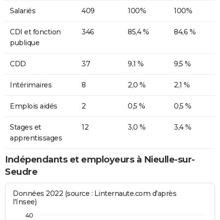
Salariés
409
100%
100%
CDI et fonction
346
85,4 %
84,6 %
publique
CDD
37
9,1 %
9,5 %
Intérimaires
8
2,0 %
2,1 %
Emplois aidés
2
0,5 %
0,5 %
Stages et
12
3,0 %
3,4 %
apprentissages
Indépendants et employeurs à Nieulle-sur-
Seudre
Données 2022 (source : Linternaute.com d'après
l'Insee)
40