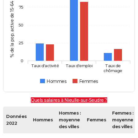
% de la pop. active de 15-64 ans
75
50
25
0
Taux d'activité
Taux d'emploi
Taux de
chômage
Hommes
Femmes
Quels salaires à Nieulle-sur-Seudre ?
Hommes :
Femmes :
Données
Hommes
moyenne
Femmes
moyenne
2022
des villes
des villes