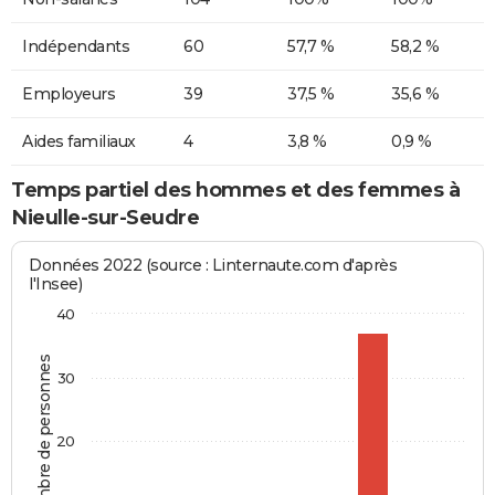
Indépendants
60
57,7 %
58,2 %
Employeurs
39
37,5 %
35,6 %
Aides familiaux
4
3,8 %
0,9 %
Temps partiel des hommes et des femmes à
Nieulle-sur-Seudre
Données 2022 (source : Linternaute.com d'après
l'Insee)
40
Nombre de personnes
30
20