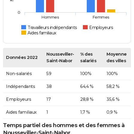
0
Hommes
Femmes
Travailleurs indépendants
Employeurs
Aides familiaux
Nousseviller-
% des
Moyenne
Données 2022
Saint-Nabor
salariés
des villes
Non-salariés
59
100%
100%
Indépendants
38
64,4 %
58,2 %
Employeurs
17
28,8 %
35,6 %
Aides familiaux
1
1,7 %
0,9 %
Temps partiel des hommes et des femmes à
Nousseviller-Saint-Nabor