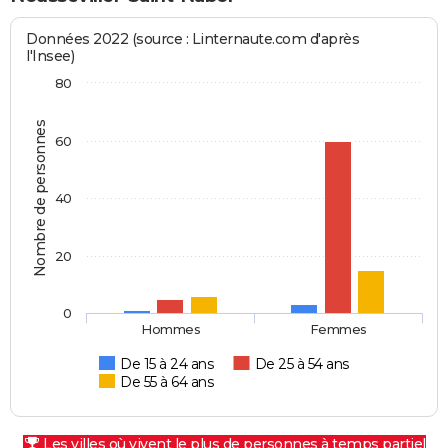
Données 2022 (source : Linternaute.com d'après
l'Insee)
80
Nombre de personnes
60
40
20
0
Hommes
Femmes
De 15 à 24 ans
De 25 à 54 ans
De 55 à 64 ans
Les villes où vivent le plus de personnes à temps partiel