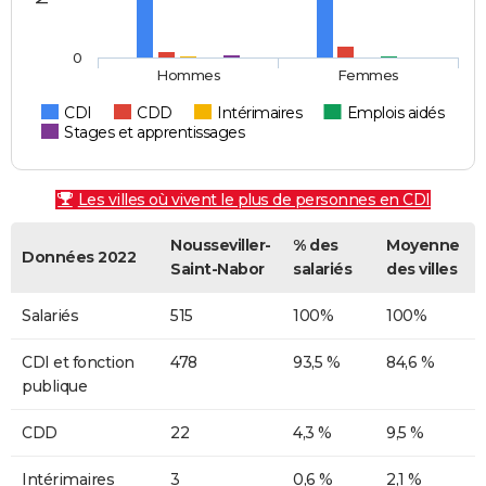
0
Hommes
Femmes
CDI
CDD
Intérimaires
Emplois aidés
Stages et apprentissages
Les villes où vivent le plus de personnes en CDI
Nousseviller-
% des
Moyenne
Données 2022
Saint-Nabor
salariés
des villes
Salariés
515
100%
100%
CDI et fonction
478
93,5 %
84,6 %
publique
CDD
22
4,3 %
9,5 %
Intérimaires
3
0,6 %
2,1 %