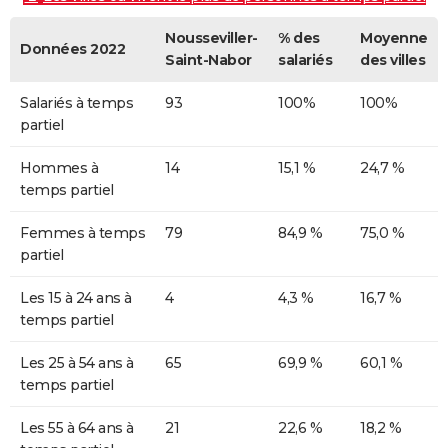
Nousseviller-
% des
Moyenne
Données 2022
Saint-Nabor
salariés
des villes
Salariés à temps
93
100%
100%
partiel
Hommes à
14
15,1 %
24,7 %
temps partiel
Femmes à temps
79
84,9 %
75,0 %
partiel
Les 15 à 24 ans à
4
4,3 %
16,7 %
temps partiel
Les 25 à 54 ans à
65
69,9 %
60,1 %
temps partiel
Les 55 à 64 ans à
21
22,6 %
18,2 %