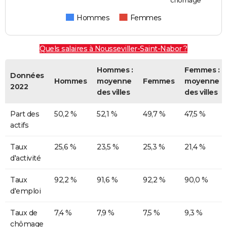
Hommes
Femmes
Quels salaires à Nousseviller-Saint-Nabor ?
Hommes :
Femmes :
Données
Hommes
moyenne
Femmes
moyenne
2022
des villes
des villes
Part des
50,2 %
52,1 %
49,7 %
47,5 %
actifs
Taux
25,6 %
23,5 %
25,3 %
21,4 %
d'activité
Taux
92,2 %
91,6 %
92,2 %
90,0 %
d'emploi
Taux de
7,4 %
7,9 %
7,5 %
9,3 %
chômage