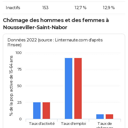
Inactifs
153
12,7 %
12,9 %
Chômage des hommes et des femmes à
Nousseviller-Saint-Nabor
Données 2022 (source : Linternaute.com d'après
l'Insee)
100
% de la pop. active de 15-64 ans
75
50
25
0
Taux d'activité
Taux d'emploi
Taux de
chômage