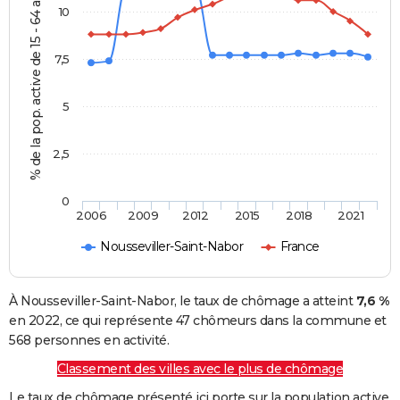
% de la pop. active de 15 - 64 ans
10
7,5
5
2,5
0
2006
2009
2012
2015
2018
2021
Nousseviller-Saint-Nabor
France
À Nousseviller-Saint-Nabor, le taux de chômage a atteint
7,6 %
en 2022, ce qui représente 47 chômeurs dans la commune et
568 personnes en activité.
Classement des villes avec le plus de chômage
Le taux de chômage présenté ici porte sur la population active