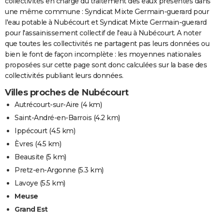
collectivités en charge du traitement des eaux présentes dans
une même commune : Syndicat Mixte Germain-guerard pour
l'eau potable à Nubécourt et Syndicat Mixte Germain-guerard
pour l'assainissement collectif de l'eau à Nubécourt. A noter
que toutes les collectivités ne partagent pas leurs données ou
bien le font de façon incomplète : les moyennes nationales
proposées sur cette page sont donc calculées sur la base des
collectivités publiant leurs données.
Villes proches de Nubécourt
Autrécourt-sur-Aire
(4 km)
Saint-André-en-Barrois
(4.2 km)
Ippécourt
(4.5 km)
Èvres
(4.5 km)
Beausite
(5 km)
Pretz-en-Argonne
(5.3 km)
Lavoye
(5.5 km)
Meuse
Grand Est