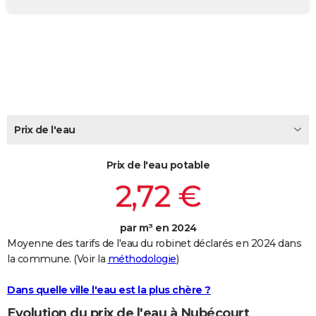
City break
Voyage de noces
Climat
Destinations
Voyage nature
Forum
+
PHOTO
GUIDES D'ACHAT
BONS PLANS
CARTE DE VOEUX
Carte Bonne année
Carte Pâques
Carte de Noël
Carte Saint-Valentin
Carte d'anniversaire
Prix de l'eau
DICTIONNAIRE
Biographies
Expressions
Dictionnaire
Citations
Proverbes
PROGRAMME TV
Prix de l'eau potable
2,72 €
COPAINS D'AVANT
Se connecter
Collèges
Universités
Service militaire
S'inscrire
Lycées
Primaires
Entreprises
Avis de recherche
AVIS DE DÉCÈS
par m³ en 2024
Moyenne des tarifs de l'eau du robinet déclarés en 2024 dans
FORUM
la commune. (Voir la
méthodologie
)
Lifestyle
Sport
Television
Cinema
Bricolage
Culture
Auto
Voyage
Dans quelle ville l'eau est la plus chère ?
Evolution du prix de l'eau à Nubécourt