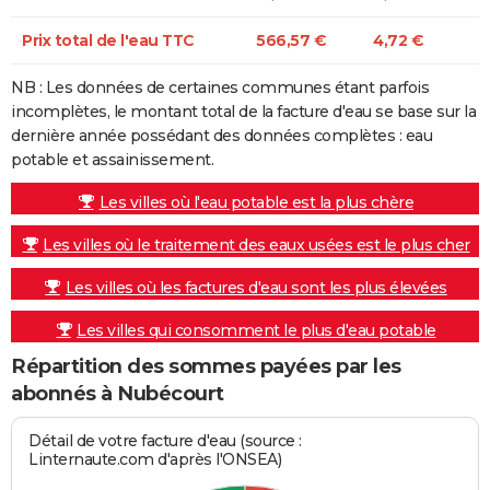
Prix total de l'eau TTC
566,57 €
4,72 €
NB : Les données de certaines communes étant parfois
incomplètes, le montant total de la facture d'eau se base sur la
dernière année possédant des données complètes : eau
potable et assainissement.
Les villes où l'eau potable est la plus chère
Les villes où le traitement des eaux usées est le plus cher
Les villes où les factures d'eau sont les plus élevées
Les villes qui consomment le plus d'eau potable
Répartition des sommes payées par les
abonnés à Nubécourt
Détail de votre facture d'eau (source :
Linternaute.com d'après l'ONSEA)