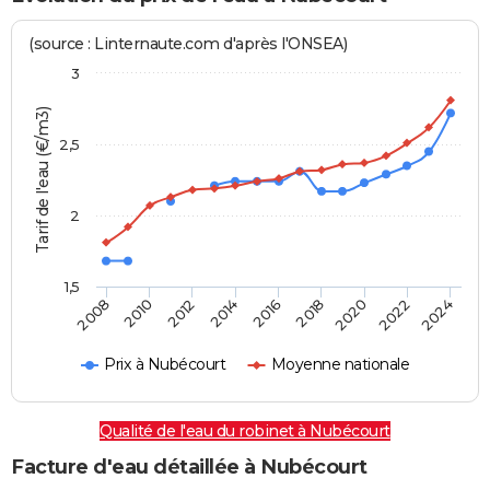
(source : Linternaute.com d'après l'ONSEA)
3
Tarif de l'eau (€/m3)
2,5
2
1,5
2016
2014
2024
2012
2022
2010
2020
2008
2018
Prix à Nubécourt
Moyenne nationale
Qualité de l'eau du robinet à Nubécourt
Facture d'eau détaillée à Nubécourt