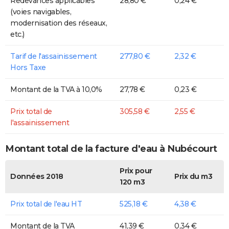
Redevances applicables
28,80 €
0,24 €
(voies navigables,
modernisation des réseaux,
etc.)
Tarif de l'assainissement
277,80 €
2,32 €
Hors Taxe
Montant de la TVA à 10,0%
27,78 €
0,23 €
Prix total de
305,58 €
2,55 €
l'assainissement
Montant total de la facture d'eau à Nubécourt
Prix pour
Données 2018
Prix du m3
120 m3
Prix total de l'eau HT
525,18 €
4,38 €
Montant de la TVA
41,39 €
0,34 €