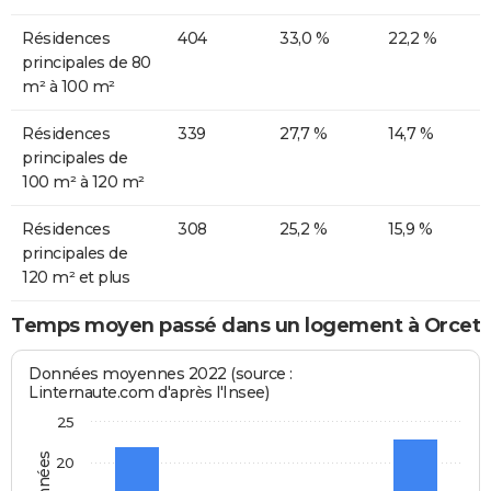
Résidences
404
33,0 %
22,2 %
principales de 80
m² à 100 m²
Résidences
339
27,7 %
14,7 %
principales de
100 m² à 120 m²
Résidences
308
25,2 %
15,9 %
principales de
120 m² et plus
Temps moyen passé dans un logement à Orcet
Données moyennes 2022 (source :
Linternaute.com d'après l'Insee)
25
20