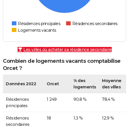
Résidences principales
Résidences secondaires
Logements vacants
Les villes où acheter sa résidence secondaire
Combien de logements vacants comptabilise
Orcet ?
% des
Moyenne
Données 2022
Orcet
logements
des villes
Résidences
1 249
90,8 %
78,4 %
principales
Résidences
18
1,3 %
12,9 %
secondaires