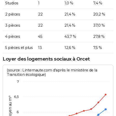
Studios
1
1,0 %
7,4 %
2 pièces
22
21,4 %
20,2 %
3 pièces
22
21,4 %
37,0 %
4 pièces
45
43,7 %
27,8 %
5 pièces et plus
13
12,6 %
7,5 %
Loyer des logements sociaux à Orcet
(source : Linternaute.com d'après le ministère de la
Transition écologique)
7
6,5
Prix moyen au m²
6