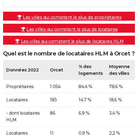
Les villes qui comptent le plus de propriétaires
Les villes qui comptent le plus de locataires
Les villes qui comptent le plus de locataires HLM
Quel est le nombre de locataires HLM à Orcet ?
% des
Moyenne
Données 2022
Orcet
logements
des villes
Propriétaires
1 054
84,4 %
78,6 %
Locataires
183
14,7 %
18,6 %
- dont locataires
86
6,9 %
3,4 %
HLM
Locataires
11
0,9 %
2,2 %