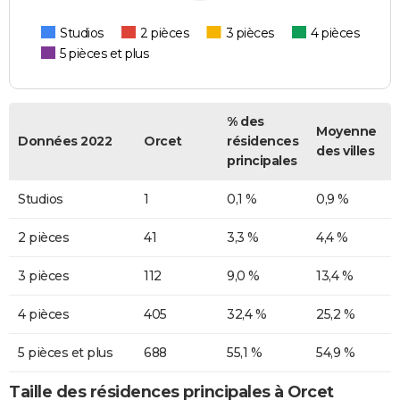
Studios
2 pièces
3 pièces
4 pièces
5 pièces et plus
% des
Moyenne
Données 2022
Orcet
résidences
des villes
principales
Studios
1
0,1 %
0,9 %
2 pièces
41
3,3 %
4,4 %
3 pièces
112
9,0 %
13,4 %
4 pièces
405
32,4 %
25,2 %
5 pièces et plus
688
55,1 %
54,9 %
Taille des résidences principales à Orcet